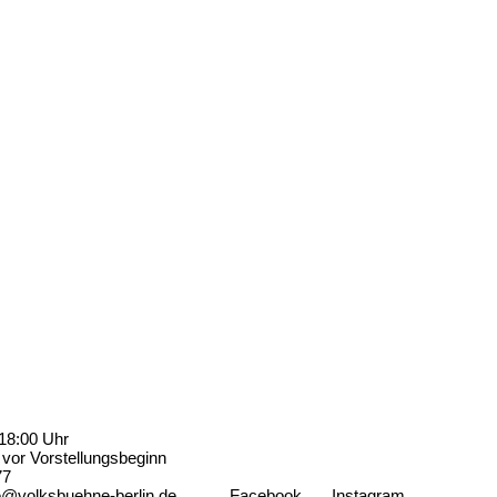
18:00 Uhr
vor Vorstellungsbeginn
77
e@volksbuehne-berlin.de
Facebook
Instagram