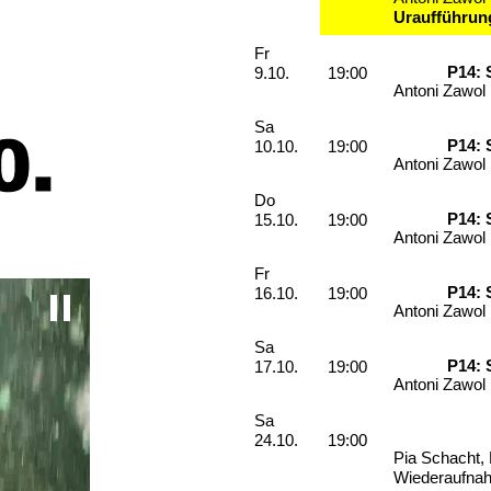
Uraufführun
Freitag, 09. Oktober 2026
Fr
P14: 
9.10.
19:00
Antoni Zawol
Samstag, 10. Oktober 2026
Sa
P14: 
10.10.
19:00
Antoni Zawol
Donnerstag, 15. Oktober 2026
Do
P14: 
15.10.
19:00
Antoni Zawol
Freitag, 16. Oktober 2026
Fr
P14: 
16.10.
19:00
Pause video
Antoni Zawol
Samstag, 17. Oktober 2026
Sa
P14: 
17.10.
19:00
Antoni Zawol
Samstag, 24. Oktober 2026
Sa
24.10.
19:00
Pia Schacht,
Wiederaufna