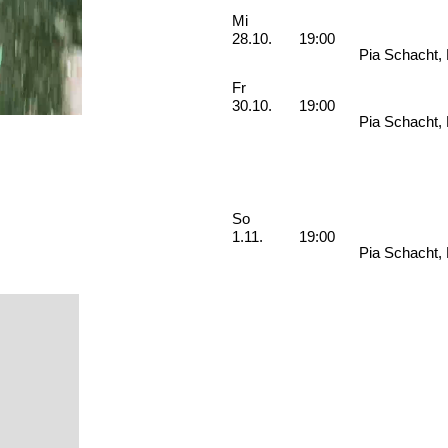
Mittwoch, 28. Oktober 2026
Mi
28.10.
19:00
Pia Schacht,
Freitag, 30. Oktober 2026
Fr
30.10.
19:00
Pia Schacht,
Sonntag, 01. November 2026
So
1.11.
19:00
Pia Schacht,