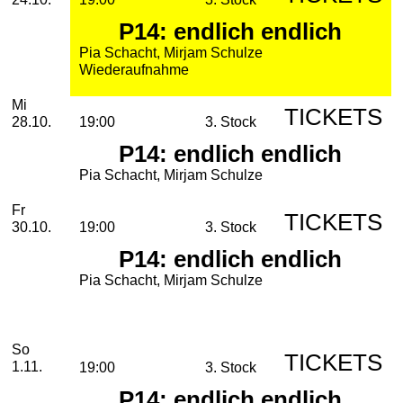
P14: endlich endlich
Pia Schacht, Mirjam Schulze
Wiederaufnahme
Mittwoch, 28. Oktober 2026
Mi
TICKETS
28.10.
19:00
3. Stock
P14: endlich endlich
Pia Schacht, Mirjam Schulze
Freitag, 30. Oktober 2026
Fr
TICKETS
30.10.
19:00
3. Stock
P14: endlich endlich
Pia Schacht, Mirjam Schulze
November
Sonntag, 01. November 2026
So
TICKETS
1.11.
19:00
3. Stock
P14: endlich endlich