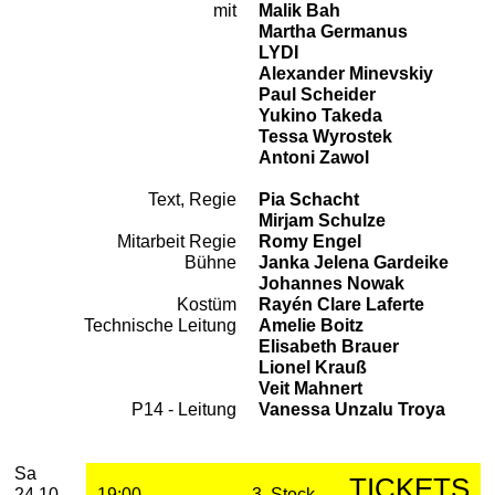
mit
Malik Bah
Besetzung
Martha Germanus
LYDI
Alexander Minevskiy
Paul Scheider
Yukino Takeda
Tessa Wyrostek
Antoni Zawol
Text, Regie
Pia Schacht
Team
Mirjam Schulze
Mitarbeit Regie
Romy Engel
Bühne
Janka Jelena Gardeike
Johannes Nowak
Kostüm
Rayén Clare Laferte
Technische Leitung
Amelie Boitz
Elisabeth Brauer
Lionel Krauß
Veit Mahnert
P14 - Leitung
Vanessa Unzalu Troya
2026
Oktober
Samstag, 24. Oktober 2026
Aufführungen
Sa
TICKETS
24.10.
19:00
3. Stock