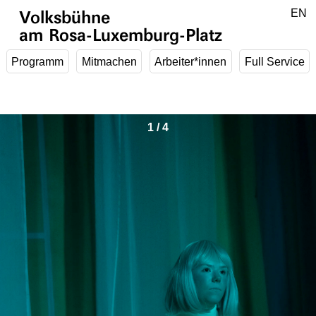
Zum Hauptinhalt springen
DE
EN
Volksbühne
am Rosa-Luxemburg-Platz
Programm
Mitmachen
Arbeiter*innen
Full Service
1
/
4