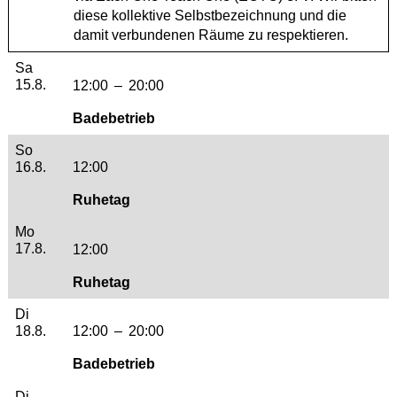
diese kollektive Selbstbezeichnung und die
damit verbundenen Räume zu respektieren.
Samstag, 15. August 2026
Sa
15.8.
12:00
–
20:00
Badebetrieb
Sonntag, 16. August 2026
So
16.8.
12:00
Ruhetag
Montag, 17. August 2026
Mo
17.8.
12:00
Ruhetag
Dienstag, 18. August 2026
Di
18.8.
12:00
–
20:00
Badebetrieb
Dienstag, 18. August 2026
Di