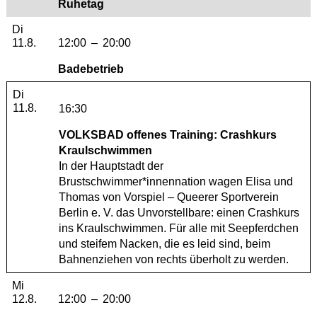
Ruhetag
Dienstag, 11. August 2026
Di
11.8.
12:00
–
20:00
Badebetrieb
Dienstag, 11. August 2026
Di
11.8.
16:30
VOLKSBAD offenes Training: Crashkurs
Kraulschwimmen
In der Hauptstadt der
Brustschwimmer*innennation wagen Elisa und
Thomas von
Vorspiel – Queerer Sportverein
Berlin e. V.
das Unvorstellbare: einen Crashkurs
ins Kraulschwimmen. Für alle mit Seepferdchen
und steifem Nacken, die es leid sind, beim
Bahnenziehen von rechts überholt zu werden.
Mittwoch, 12. August 2026
Mi
12.8.
12:00
–
20:00