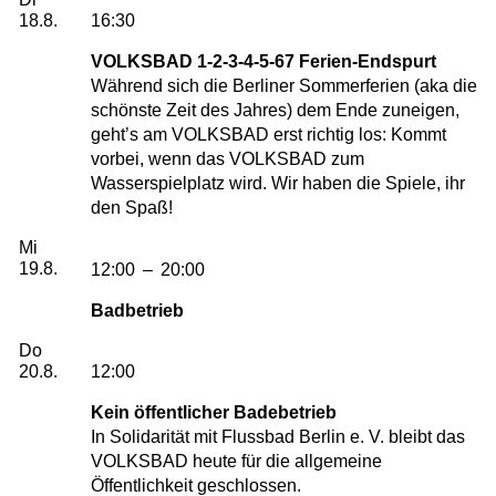
18.8.
16:30
VOLKSBAD 1-2-3-4-5-67 Ferien-Endspurt
Während sich die Berliner Sommerferien (aka die
schönste Zeit des Jahres) dem Ende zuneigen,
geht’s am VOLKSBAD erst richtig los: Kommt
vorbei, wenn das VOLKSBAD zum
Wasserspielplatz wird. Wir haben die Spiele, ihr
den Spaß!
Mittwoch, 19. August 2026
Mi
19.8.
12:00
–
20:00
Badbetrieb
Donnerstag, 20. August 2026
Do
20.8.
12:00
Kein öffentlicher Badebetrieb
In Solidarität mit Flussbad Berlin e. V. bleibt das
VOLKSBAD heute für die allgemeine
Öffentlichkeit geschlossen.