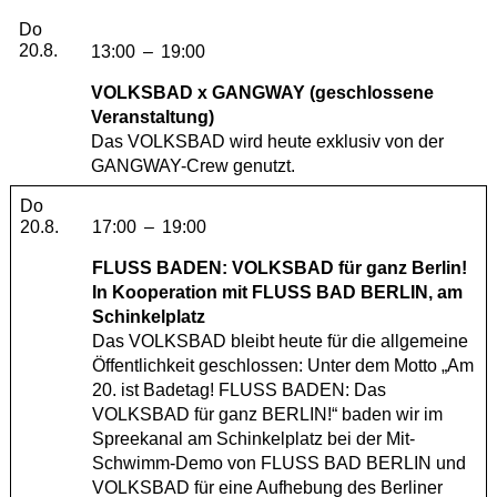
Donnerstag, 20. August 2026
Do
20.8.
13:00
–
19:00
VOLKSBAD x GANGWAY (geschlossene
Veranstaltung)
Das VOLKSBAD wird heute exklusiv von der
GANGWAY-Crew genutzt.
Donnerstag, 20. August 2026
Do
20.8.
17:00
–
19:00
FLUSS BADEN: VOLKSBAD für ganz Berlin!
In Kooperation mit
FLUSS BAD BERLIN
, am
Schinkelplatz
Das VOLKSBAD bleibt heute für die allgemeine
Öffentlichkeit geschlossen: Unter dem Motto „Am
20. ist Badetag! FLUSS BADEN: Das
VOLKSBAD für ganz BERLIN!“ baden wir im
Spreekanal am Schinkelplatz bei der Mit-
Schwimm-Demo von FLUSS BAD BERLIN und
VOLKSBAD für eine Aufhebung des Berliner