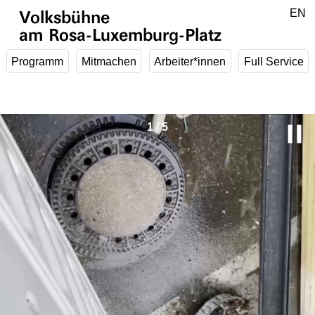
Zum Hauptinhalt springen
DE
EN
Volksbühne
am Rosa-Luxemburg-Platz
Programm
Mitmachen
Arbeiter*innen
Full Service
P
1
/
5