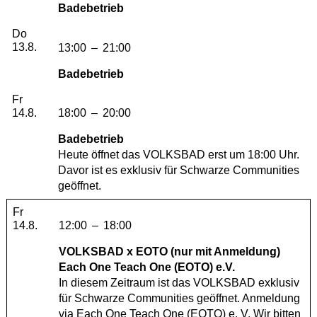
Badebetrieb
Donnerstag, 13. August 2026
Do
13.8.
13:00
–
21:00
Badebetrieb
Freitag, 14. August 2026
Fr
14.8.
18:00
–
20:00
Badebetrieb
Heute öffnet das VOLKSBAD erst um 18:00 Uhr.
Davor ist es exklusiv für Schwarze Communities
geöffnet.
Freitag, 14. August 2026
Fr
14.8.
12:00
–
18:00
VOLKSBAD x EOTO (nur mit Anmeldung)
Each One Teach One (EOTO) e.V.
In diesem Zeitraum ist das VOLKSBAD exklusiv
für Schwarze Communities geöffnet. Anmeldung
via
Each One Teach One (EOTO) e. V.
Wir bitten