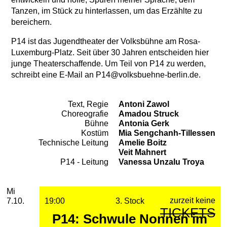
Tanzen, im Stück zu hinterlassen, um das Erzählte zu
bereichern.
P14 ist das Jugendtheater der Volksbühne am Rosa-
Luxemburg-Platz. Seit über 30 Jahren entscheiden hier
junge Theaterschaffende. Um Teil von P14 zu werden,
schreibt eine E-Mail an P14@volksbuehne-berlin.de.
Text, Regie
Antoni Zawol
Team
Choreografie
Amadou Struck
Bühne
Antonia Gerk
Kostüm
Mia Sengchanh-Tillessen
Technische Leitung
Amelie Boitz
Veit Mahnert
P14 - Leitung
Vanessa Unzalu Troya
2026
Oktober
Mittwoch, 07. Oktober 2026
Aufführungen
Mi
zurzeit keine
7.10.
19:00
3. Stock
TICKETS
P14: Schwule Nonnen im