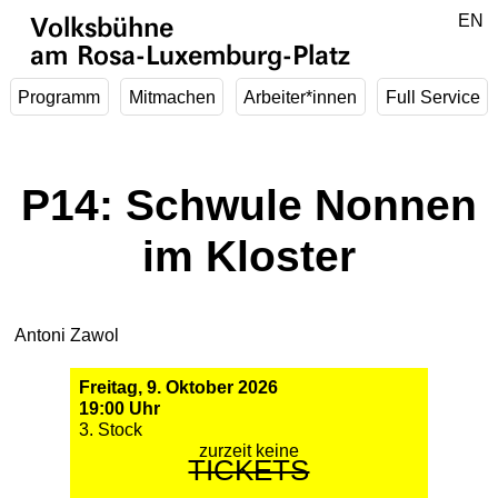
Zum Hauptinhalt springen
DE
EN
Volksbühne
am Rosa-Luxemburg-Platz
Programm
Mitmachen
Arbeiter*innen
Full Service
P14: Schwule Nonnen
im Kloster
Antoni Zawol
Freitag, 9. Oktober 2026
19:00 Uhr
3. Stock
zurzeit keine
TICKETS