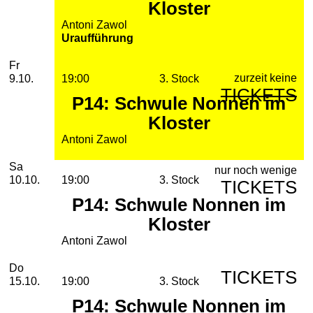
Kloster
Antoni Zawol
Uraufführung
Freitag, 09. Oktober 2026
Fr
zurzeit keine
9.10.
19:00
3. Stock
TICKETS
P14: Schwule Nonnen im
Kloster
Antoni Zawol
Samstag, 10. Oktober 2026
Sa
nur noch wenige
10.10.
19:00
3. Stock
TICKETS
P14: Schwule Nonnen im
Kloster
Antoni Zawol
Donnerstag, 15. Oktober 2026
Do
TICKETS
15.10.
19:00
3. Stock
P14: Schwule Nonnen im