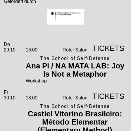
Gefördert durch
2026
Oktober
Donnerstag, 29. Oktober 2026
Aufführungen
Do
TICKETS
29.10.
16:00
Roter Salon
The School of Self-Defense
Ana Pi / NA MATA LAB: Joy
Is Not a Metaphor
Workshop
Freitag, 30. Oktober 2026
Fr
TICKETS
30.10.
13:00
Roter Salon
The School of Self-Defense
Castiel Vitorino Brasileiro:
Método Elementar
(Elementary Method)