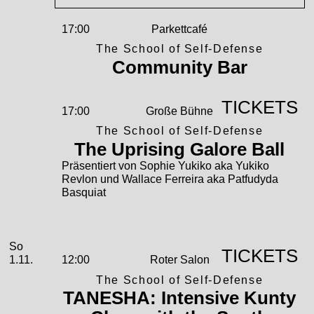
17:00
Parkettcafé
The School of Self-Defense
Community Bar
TICKETS
17:00
Große Bühne
The School of Self-Defense
The Uprising Galore Ball
Präsentiert von Sophie Yukiko aka Yukiko
Revlon und Wallace Ferreira aka Patfudyda
Basquiat
November
Sonntag, 01. November 2026
So
TICKETS
1.11.
12:00
Roter Salon
The School of Self-Defense
TANESHA: Intensive Kunty