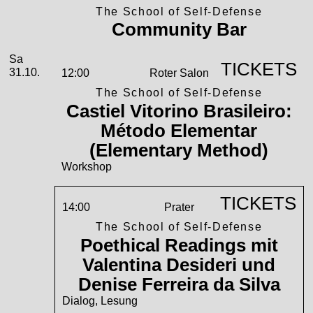
The School of Self-Defense
Community Bar
Samstag, 31. Oktober 2026
Sa
TICKETS
31.10.
12:00
Roter Salon
The School of Self-Defense
Castiel Vitorino Brasileiro:
Método Elementar
(Elementary Method)
Workshop
TICKETS
14:00
Prater
The School of Self-Defense
Poethical Readings mit
Valentina Desideri und
Denise Ferreira da Silva
Dialog, Lesung