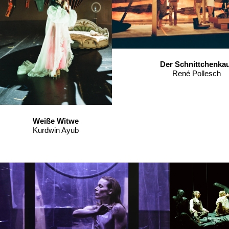
Der Schnittchenka
René Pollesch
Weiße Witwe
Kurdwin Ayub