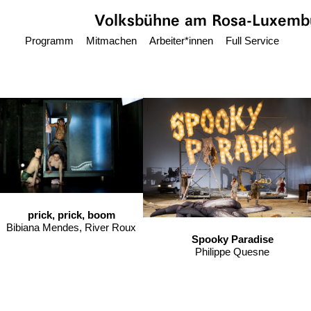
Zum Hauptinhalt springen
Volksbühne
am Rosa-Luxembu
Programm
Mitmachen
Arbeiter*innen
Full Service
prick, prick, boom
Bibiana Mendes, River Roux
Spooky Paradise
Philippe Quesne