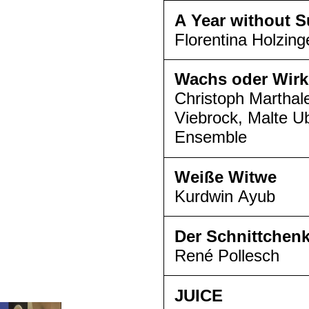
A Year without 
Florentina Holzing
Wachs oder Wirkl
Christoph Marthal
Viebrock, Malte U
Ensemble
Weiße Witwe
Kurdwin Ayub
Der Schnittchen
René Pollesch
JUICE