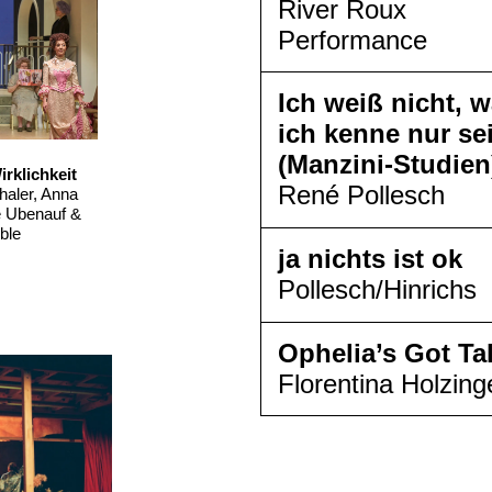
River Roux
Performance
Ich weiß nicht, w
ich kenne nur se
(Manzini-Studien
rklichkeit
René Pollesch
haler, Anna
e Ubenauf &
ble
ja nichts ist ok
Pollesch/Hinrichs
Ophelia’s Got Ta
Florentina Holzing