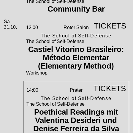
The School of Self-Defense
Community Bar
Samstag, 31. Oktober 2026
Sa
TICKETS
31.10.
12:00
Roter Salon
The School of Self-Defense
The School of Self-Defense
Castiel Vitorino Brasileiro:
Método Elementar
(Elementary Method)
Workshop
TICKETS
14:00
Prater
The School of Self-Defense
The School of Self-Defense
Poethical Readings mit
Valentina Desideri und
Denise Ferreira da Silva