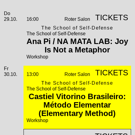
2026
Oktober
Donnerstag, 29. Oktober 2026
Aufführungen
Do
TICKETS
29.10.
16:00
Roter Salon
The School of Self-Defense
The School of Self-Defense
Ana Pi / NA MATA LAB: Joy
Is Not a Metaphor
Workshop
Freitag, 30. Oktober 2026
Fr
TICKETS
30.10.
13:00
Roter Salon
The School of Self-Defense
The School of Self-Defense
Castiel Vitorino Brasileiro:
Método Elementar
(Elementary Method)
Workshop