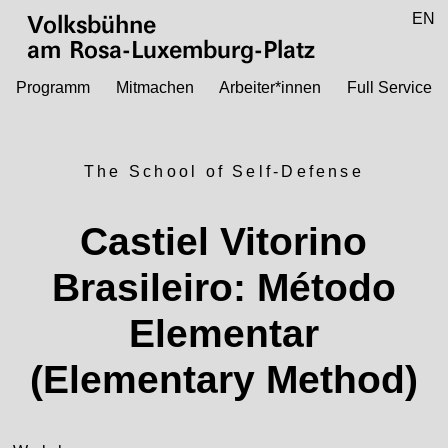
Zum Hauptinhalt springen
DE
EN
Volksbühne
am Rosa-Luxemburg-Platz
Programm
Mitmachen
Arbeiter*innen
Full Service
The School of Self-Defense
Castiel Vitorino
Brasileiro: Método
Elementar
(Elementary Method)