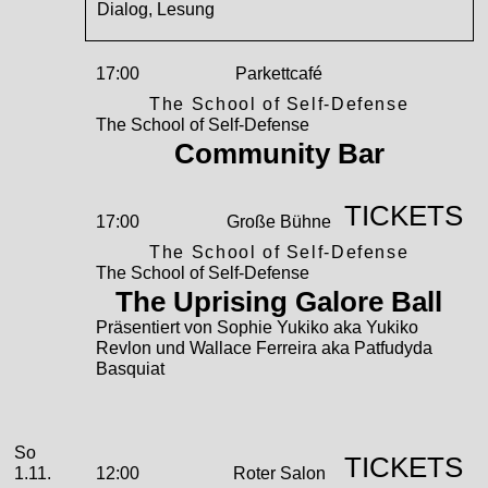
Dialog, Lesung
17:00
Parkettcafé
The School of Self-Defense
The School of Self-Defense
Community Bar
TICKETS
17:00
Große Bühne
The School of Self-Defense
The School of Self-Defense
The Uprising Galore Ball
Präsentiert von Sophie Yukiko aka Yukiko
Revlon und Wallace Ferreira aka Patfudyda
Basquiat
November
Sonntag, 01. November 2026
So
TICKETS
1.11.
12:00
Roter Salon