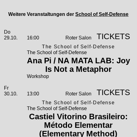
Weitere Veranstaltungen der
School of Self-Defense
2026
Oktober
Donnerstag, 29. Oktober 2026
Aufführungen
Do
TICKETS
29.10.
16:00
Roter Salon
The School of Self-Defense
The School of Self-Defense
Ana Pi / NA MATA LAB: Joy
Is Not a Metaphor
Workshop
Freitag, 30. Oktober 2026
Fr
TICKETS
30.10.
13:00
Roter Salon
The School of Self-Defense
The School of Self-Defense
Castiel Vitorino Brasileiro:
Método Elementar
(Elementary Method)