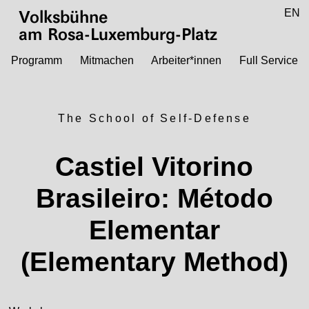
Zum Hauptinhalt springen
DE
EN
Volksbühne
am Rosa-Luxemburg-Platz
Programm
Mitmachen
Arbeiter*innen
Full Service
The School of Self-Defense
Castiel Vitorino
Brasileiro: Método
Elementar
(Elementary Method)