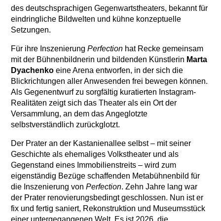
des deutschsprachigen Gegenwartstheaters, bekannt für
eindringliche Bildwelten und kühne konzeptuelle
Setzungen.
Für ihre Inszenierung
Perfection
hat Recke gemeinsam
mit der Bühnenbildnerin und bildenden Künstlerin
Marta
Dyachenko
eine Arena entworfen, in der sich die
Blickrichtungen aller Anwesenden frei bewegen können.
Als Gegenentwurf zu sorgfältig kuratierten Instagram-
Realitäten zeigt sich das Theater als ein Ort der
Versammlung, an dem das Angeglotzte
selbstverständlich zurückglotzt.
Der Prater an der Kastanienallee selbst – mit seiner
Geschichte als ehemaliges Volkstheater und als
Gegenstand eines Immobilienstreits – wird zum
eigenständig Bezüge schaffenden Metabühnenbild für
die Inszenierung von
Perfection
. Zehn Jahre lang war
der Prater renovierungsbedingt geschlossen. Nun ist er
fix und fertig saniert, Rekonstruktion und Museumsstück
einer untergegangenen Welt. Es ist 2026, die