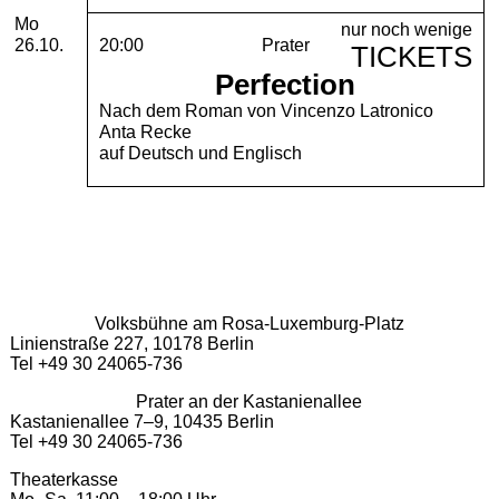
Montag, 26. Oktober 2026
Mo
nur noch wenige
26.10.
20:00
Prater
TICKETS
Perfection
Nach dem Roman von Vincenzo Latronico
Anta Recke
auf Deutsch und Englisch
Volksbühne am Rosa-Luxemburg-Platz
Linienstraße 227, 10178 Berlin
Tel +49 30 24065-736
Prater an der Kastanienallee
Kastanienallee 7–9, 10435 Berlin
Tel +49 30 24065-736
Theaterkasse
Mo–Sa, 11:00 – 18:00 Uhr