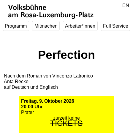
Zum Hauptinhalt springen
DE
EN
Volksbühne
am Rosa-Luxemburg-Platz
Programm
Mitmachen
Arbeiter*innen
Full Service
Perfection
Nach dem Roman von Vincenzo Latronico
Anta Recke
auf Deutsch und Englisch
Freitag, 9. Oktober 2026
20:00 Uhr
Prater
zurzeit keine
TICKETS