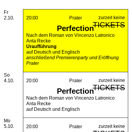
2026
Oktober
Freitag, 02. Oktober 2026
Aufführungen
Fr
zurzeit keine
2.10.
20:00
Prater
TICKETS
Perfection
Nach dem Roman von Vincenzo Latronico
Anta Recke
Uraufführung
auf Deutsch und Englisch
anschließend Premierenparty und Eröffnung
Prater
Sonntag, 04. Oktober 2026
So
zurzeit keine
4.10.
20:00
Prater
TICKETS
Perfection
Nach dem Roman von Vincenzo Latronico
Anta Recke
auf Deutsch und Englisch
Montag, 05. Oktober 2026
Mo
zurzeit keine
5.10.
20:00
Prater