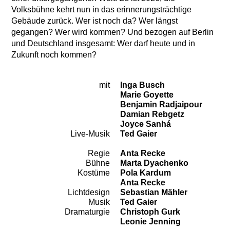
Volksbühne kehrt nun in das erinnerungsträchtige
Gebäude zurück. Wer ist noch da? Wer längst
gegangen? Wer wird kommen? Und bezogen auf Berlin
und Deutschland insgesamt: Wer darf heute und in
Zukunft noch kommen?
mit
Inga Busch
Besetzung
Marie Goyette
Benjamin Radjaipour
Damian Rebgetz
Joyce Sanhá
Live-Musik
Ted Gaier
Regie
Anta Recke
Team
Bühne
Marta Dyachenko
Kostüme
Pola Kardum
Anta Recke
Lichtdesign
Sebastian Mähler
Musik
Ted Gaier
Dramaturgie
Christoph Gurk
Leonie Jenning