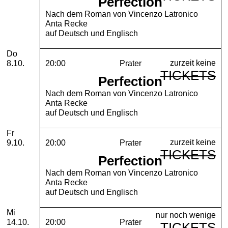
Perfection
Nach dem Roman von Vincenzo Latronico
Anta Recke
auf Deutsch und Englisch
Donnerstag, 08. Oktober 2026
Do
zurzeit keine
8.10.
20:00
Prater
TICKETS
Perfection
Nach dem Roman von Vincenzo Latronico
Anta Recke
auf Deutsch und Englisch
Freitag, 09. Oktober 2026
Fr
zurzeit keine
9.10.
20:00
Prater
TICKETS
Perfection
Nach dem Roman von Vincenzo Latronico
Anta Recke
auf Deutsch und Englisch
Mittwoch, 14. Oktober 2026
Mi
nur noch wenige
14.10.
20:00
Prater
TICKETS