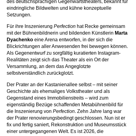
des deutschsprachigen Gegenwartstheaters, bekannt für
eindringliche Bildwelten und kühne konzeptuelle
Setzungen.
Für ihre Inszenierung
Perfection
hat Recke gemeinsam
mit der Bühnenbildnerin und bildenden Künstlerin
Marta
Dyachenko
eine Arena entworfen, in der sich die
Blickrichtungen aller Anwesenden frei bewegen können.
Als Gegenentwurf zu sorgfältig kuratierten Instagram-
Realitäten zeigt sich das Theater als ein Ort der
Versammlung, an dem das Angeglotzte
selbstverständlich zurückglotzt.
Der Prater an der Kastanienallee selbst – mit seiner
Geschichte als ehemaliges Volkstheater und als
Gegenstand eines Immobilienstreits – wird zum
eigenständig Bezüge schaffenden Metabühnenbild für
die Inszenierung von
Perfection
. Zehn Jahre lang war
der Prater renovierungsbedingt geschlossen. Nun ist er
fix und fertig saniert, Rekonstruktion und Museumsstück
einer untergegangenen Welt. Es ist 2026, die