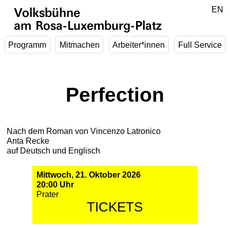
Zum Hauptinhalt springen
DE
EN
Volksbühne
am Rosa-Luxemburg-Platz
Programm
Mitmachen
Arbeiter*innen
Full Service
Perfection
Nach dem Roman von Vincenzo Latronico
Anta Recke
auf Deutsch und Englisch
Mittwoch, 21. Oktober 2026
20:00 Uhr
Prater
TICKETS