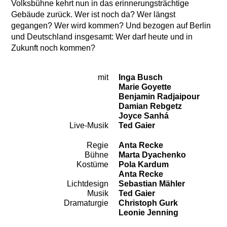
Volksbühne kehrt nun in das erinnerungsträchtige
Gebäude zurück. Wer ist noch da? Wer längst
gegangen? Wer wird kommen? Und bezogen auf Berlin
und Deutschland insgesamt: Wer darf heute und in
Zukunft noch kommen?
mit
Inga Busch
Besetzung
Marie Goyette
Benjamin Radjaipour
Damian Rebgetz
Joyce Sanhá
Live-Musik
Ted Gaier
Regie
Anta Recke
Team
Bühne
Marta Dyachenko
Kostüme
Pola Kardum
Anta Recke
Lichtdesign
Sebastian Mähler
Musik
Ted Gaier
Dramaturgie
Christoph Gurk
Leonie Jenning