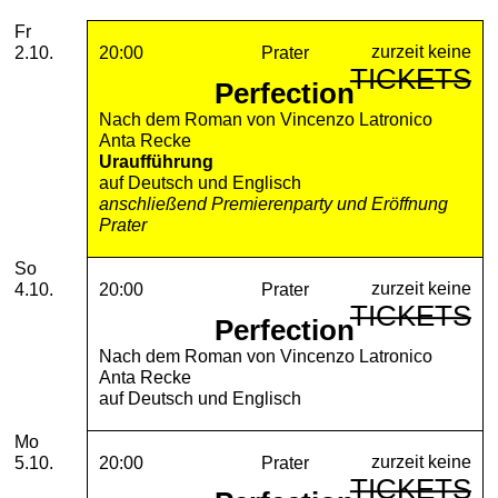
2026
Oktober
Freitag, 02. Oktober 2026
Aufführungen
Fr
zurzeit keine
2.10.
20:00
Prater
TICKETS
Perfection
Nach dem Roman von Vincenzo Latronico
Anta Recke
Uraufführung
auf Deutsch und Englisch
anschließend Premierenparty und Eröffnung
Prater
Sonntag, 04. Oktober 2026
So
zurzeit keine
4.10.
20:00
Prater
TICKETS
Perfection
Nach dem Roman von Vincenzo Latronico
Anta Recke
auf Deutsch und Englisch
Montag, 05. Oktober 2026
Mo
zurzeit keine
5.10.
20:00
Prater
TICKETS