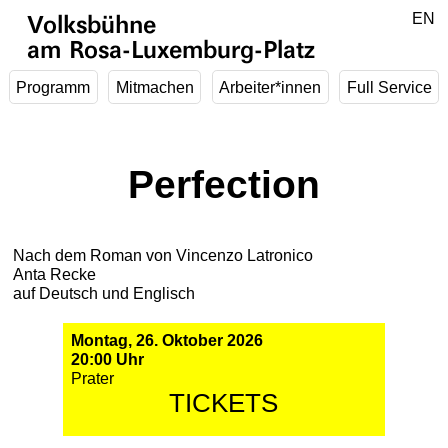
Zum Hauptinhalt springen
DE
EN
Volksbühne
am Rosa-Luxemburg-Platz
Programm
Mitmachen
Arbeiter*innen
Full Service
Perfection
Nach dem Roman von Vincenzo Latronico
Anta Recke
auf Deutsch und Englisch
Montag, 26. Oktober 2026
20:00 Uhr
Prater
TICKETS