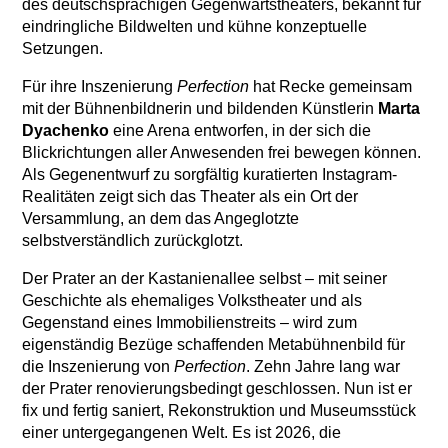
des deutschsprachigen Gegenwartstheaters, bekannt für
eindringliche Bildwelten und kühne konzeptuelle
Setzungen.
Für ihre Inszenierung
Perfection
hat Recke gemeinsam
mit der Bühnenbildnerin und bildenden Künstlerin
Marta
Dyachenko
eine Arena entworfen, in der sich die
Blickrichtungen aller Anwesenden frei bewegen können.
Als Gegenentwurf zu sorgfältig kuratierten Instagram-
Realitäten zeigt sich das Theater als ein Ort der
Versammlung, an dem das Angeglotzte
selbstverständlich zurückglotzt.
Der Prater an der Kastanienallee selbst – mit seiner
Geschichte als ehemaliges Volkstheater und als
Gegenstand eines Immobilienstreits – wird zum
eigenständig Bezüge schaffenden Metabühnenbild für
die Inszenierung von
Perfection
. Zehn Jahre lang war
der Prater renovierungsbedingt geschlossen. Nun ist er
fix und fertig saniert, Rekonstruktion und Museumsstück
einer untergegangenen Welt. Es ist 2026, die