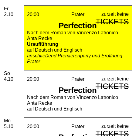
2026
Oktober
Freitag, 02. Oktober 2026
Aufführungen
Fr
zurzeit keine
2.10.
20:00
Prater
TICKETS
Perfection
Nach dem Roman von Vincenzo Latronico
Anta Recke
Uraufführung
auf Deutsch und Englisch
anschließend Premierenparty und Eröffnung
Prater
Sonntag, 04. Oktober 2026
So
zurzeit keine
4.10.
20:00
Prater
TICKETS
Perfection
Nach dem Roman von Vincenzo Latronico
Anta Recke
auf Deutsch und Englisch
Montag, 05. Oktober 2026
Mo
zurzeit keine
5.10.
20:00
Prater
TICKETS