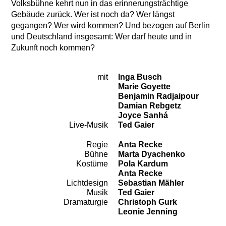
Volksbühne kehrt nun in das erinnerungsträchtige
Gebäude zurück. Wer ist noch da? Wer längst
gegangen? Wer wird kommen? Und bezogen auf Berlin
und Deutschland insgesamt: Wer darf heute und in
Zukunft noch kommen?
mit
Inga Busch
Besetzung
Marie Goyette
Benjamin Radjaipour
Damian Rebgetz
Joyce Sanhá
Live-Musik
Ted Gaier
Regie
Anta Recke
Team
Bühne
Marta Dyachenko
Kostüme
Pola Kardum
Anta Recke
Lichtdesign
Sebastian Mähler
Musik
Ted Gaier
Dramaturgie
Christoph Gurk
Leonie Jenning