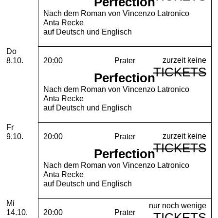
Perfection
Nach dem Roman von Vincenzo Latronico
Anta Recke
auf Deutsch und Englisch
Donnerstag, 08. Oktober 2026
Do
zurzeit keine
8.10.
20:00
Prater
TICKETS
Perfection
Nach dem Roman von Vincenzo Latronico
Anta Recke
auf Deutsch und Englisch
Freitag, 09. Oktober 2026
Fr
zurzeit keine
9.10.
20:00
Prater
TICKETS
Perfection
Nach dem Roman von Vincenzo Latronico
Anta Recke
auf Deutsch und Englisch
Mittwoch, 14. Oktober 2026
Mi
nur noch wenige
14.10.
20:00
Prater
TICKETS