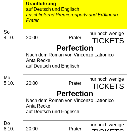
Uraufführung
auf Deutsch und Englisch
anschließend Premierenparty und Eröffnung
Prater
Sonntag, 04. Oktober 2026
So
nur noch wenige
4.10.
20:00
Prater
TICKETS
Perfection
Nach dem Roman von Vincenzo Latronico
Anta Recke
auf Deutsch und Englisch
Montag, 05. Oktober 2026
Mo
nur noch wenige
5.10.
20:00
Prater
TICKETS
Perfection
Nach dem Roman von Vincenzo Latronico
Anta Recke
auf Deutsch und Englisch
Donnerstag, 08. Oktober 2026
Do
nur noch wenige
8.10.
20:00
Prater