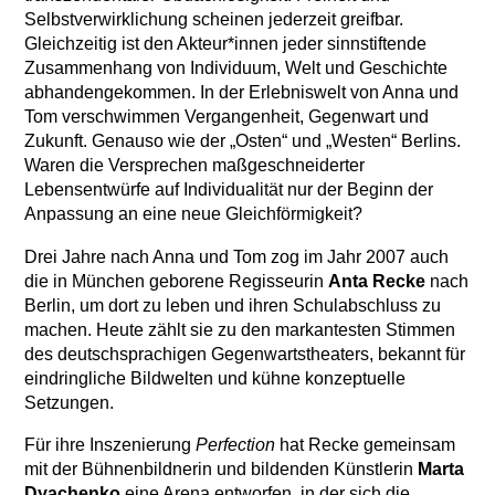
Selbstverwirklichung scheinen jederzeit greifbar.
Gleichzeitig ist den Akteur*innen jeder sinnstiftende
Zusammenhang von Individuum, Welt und Geschichte
abhandengekommen. In der Erlebniswelt von Anna und
Tom verschwimmen Vergangenheit, Gegenwart und
Zukunft. Genauso wie der „Osten“ und „Westen“ Berlins.
Waren die Versprechen maßgeschneiderter
Lebensentwürfe auf Individualität nur der Beginn der
Anpassung an eine neue Gleichförmigkeit?
Drei Jahre nach Anna und Tom zog im Jahr 2007 auch
die in München geborene Regisseurin
Anta Recke
nach
Berlin, um dort zu leben und ihren Schulabschluss zu
machen. Heute zählt sie zu den markantesten Stimmen
des deutschsprachigen Gegenwartstheaters, bekannt für
eindringliche Bildwelten und kühne konzeptuelle
Setzungen.
Für ihre Inszenierung
Perfection
hat Recke gemeinsam
mit der Bühnenbildnerin und bildenden Künstlerin
Marta
Dyachenko
eine Arena entworfen, in der sich die