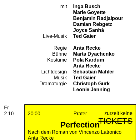
mit
Inga Busch
Besetzung
Marie Goyette
Benjamin Radjaipour
Damian Rebgetz
Joyce Sanhá
Live-Musik
Ted Gaier
Regie
Anta Recke
Team
Bühne
Marta Dyachenko
Kostüme
Pola Kardum
Anta Recke
Lichtdesign
Sebastian Mähler
Musik
Ted Gaier
Dramaturgie
Christoph Gurk
Leonie Jenning
2026
Oktober
Freitag, 02. Oktober 2026
Aufführungen
Fr
zurzeit keine
2.10.
20:00
Prater
TICKETS
Perfection
Nach dem Roman von Vincenzo Latronico
Anta Recke