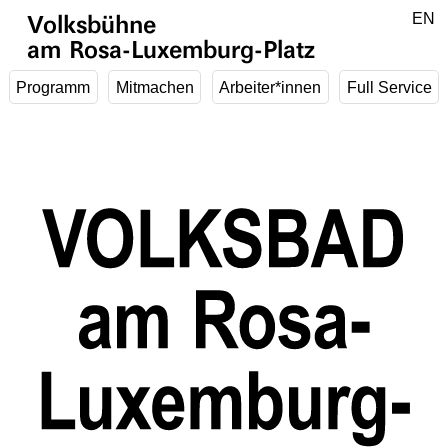
Zum Hauptinhalt springen
DE
EN
Volksbühne
am Rosa-Luxemburg-Platz
Programm
Mitmachen
Arbeiter*innen
Full Service
1
/
5