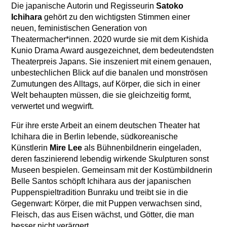
Die japanische Autorin und Regisseurin
Satoko
Ichihara
gehört zu den wichtigsten Stimmen einer
neuen, feministischen Generation von
Theatermacher*innen. 2020 wurde sie mit dem Kishida
Kunio Drama Award ausgezeichnet, dem bedeutendsten
Theaterpreis Japans. Sie inszeniert mit einem genauen,
unbestechlichen Blick auf die banalen und monströsen
Zumutungen des Alltags, auf Körper, die sich in einer
Welt behaupten müssen, die sie gleichzeitig formt,
verwertet und wegwirft.
Für ihre erste Arbeit an einem deutschen Theater hat
Ichihara die in Berlin lebende, südkoreanische
Künstlerin
Mire Lee
als Bühnenbildnerin eingeladen,
deren faszinierend lebendig wirkende Skulpturen sonst
Museen bespielen. Gemeinsam mit der Kostümbildnerin
Belle Santos schöpft Ichihara aus der japanischen
Puppenspieltradition Bunraku und treibt sie in die
Gegenwart: Körper, die mit Puppen verwachsen sind,
Fleisch, das aus Eisen wächst, und Götter, die man
besser nicht verärgert.