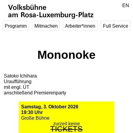
Zum Hauptinhalt springen
DE
EN
Volksbühne
am Rosa-Luxemburg-Platz
Programm
Mitmachen
Arbeiter*innen
Full Service
Mononoke
Satoko Ichihara
Uraufführung
mit engl. ÜT
anschließend Premierenparty
Samstag, 3. Oktober 2026
19:30 Uhr
Große Bühne
zurzeit keine
TICKETS