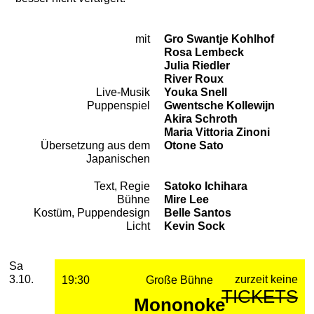
mit
Gro Swantje Kohlhof
Besetzung
Rosa Lembeck
Julia Riedler
River Roux
Live-Musik
Youka Snell
Puppenspiel
Gwentsche Kollewijn
Akira Schroth
Maria Vittoria Zinoni
Übersetzung aus dem
Otone Sato
Japanischen
Text, Regie
Satoko Ichihara
Team
Bühne
Mire Lee
Kostüm, Puppendesign
Belle Santos
Licht
Kevin Sock
2026
Oktober
Samstag, 03. Oktober 2026
Aufführungen
Sa
zurzeit keine
3.10.
19:30
Große Bühne
TICKETS
Mononoke