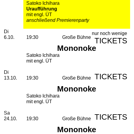
Satoko Ichihara
Uraufführung
mit engl. ÜT
anschließend Premierenparty
Dienstag, 06. Oktober 2026
Di
nur noch wenige
6.10.
19:30
Große Bühne
TICKETS
Mononoke
Satoko Ichihara
mit engl. ÜT
Dienstag, 13. Oktober 2026
Di
TICKETS
13.10.
19:30
Große Bühne
Mononoke
Satoko Ichihara
mit engl. ÜT
Samstag, 24. Oktober 2026
Sa
TICKETS
24.10.
19:30
Große Bühne
Mononoke