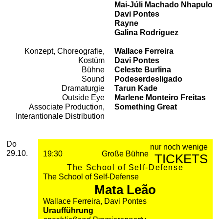
Mai-Júli Machado Nhapulo
Davi Pontes
Rayne
Galina Rodríguez
Konzept, Choreografie,
Wallace Ferreira
Team
Kostüm
Davi Pontes
Bühne
Celeste Burlina
Sound
Podeserdesligado
Dramaturgie
Tarun Kade
Outside Eye
Marlene Monteiro Freitas
Associate Production,
Something Great
Interantionale Distribution
2026
Oktober
Donnerstag, 29. Oktober 2026
Aufführungen
Do
nur noch wenige
29.10.
19:30
Große Bühne
TICKETS
The School of Self-Defense
The School of Self-Defense
Mata Leão
Wallace Ferreira, Davi Pontes
Uraufführung