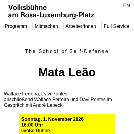
Zum Hauptinhalt springen
DE
EN
Volksbühne
am Rosa-Luxemburg-Platz
Programm
Mitmachen
Arbeiter*innen
Full Service
The School of Self-Defense
Mata Leão
Wallace Ferreira, Davi Pontes
anschließend Wallace Ferreira und Davi Pontes im
Gespräch mit André Lepecki
Sonntag, 1. November 2026
16:00 Uhr
Große Bühne