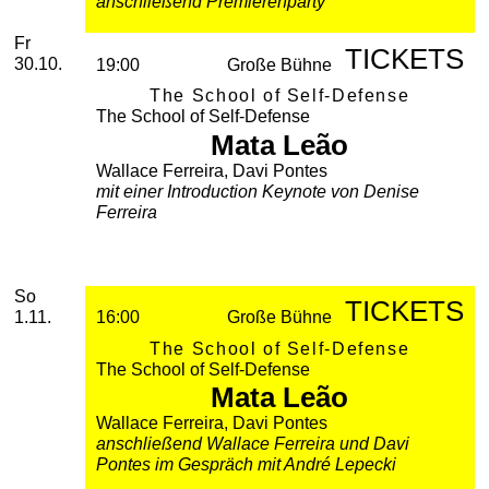
anschließend Premierenparty
Freitag, 30. Oktober 2026
Fr
TICKETS
30.10.
19:00
Große Bühne
The School of Self-Defense
The School of Self-Defense
Mata Leão
Wallace Ferreira, Davi Pontes
mit einer Introduction Keynote von Denise
Ferreira
November
Sonntag, 01. November 2026
So
TICKETS
1.11.
16:00
Große Bühne
The School of Self-Defense
The School of Self-Defense
Mata Leão
Wallace Ferreira, Davi Pontes
anschließend Wallace Ferreira und Davi
Pontes im Gespräch mit André Lepecki