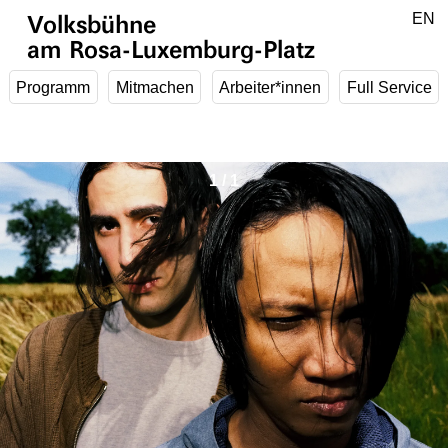
Zum Hauptinhalt springen
DE
EN
Volksbühne
am Rosa-Luxemburg-Platz
Programm
Mitmachen
Arbeiter*innen
Full Service
1
/
1