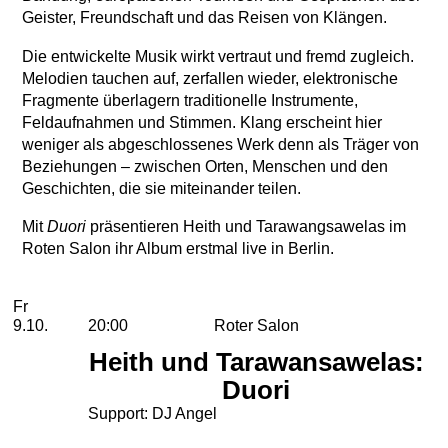
Geister, Freundschaft und das Reisen von Klängen.
Die entwickelte Musik wirkt vertraut und fremd zugleich.
Melodien tauchen auf, zerfallen wieder, elektronische
Fragmente überlagern traditionelle Instrumente,
Feldaufnahmen und Stimmen. Klang erscheint hier
weniger als abgeschlossenes Werk denn als Träger von
Beziehungen – zwischen Orten, Menschen und den
Geschichten, die sie miteinander teilen.
Mit
Duori
präsentieren Heith und Tarawangsawelas im
Roten Salon ihr Album erstmal live in Berlin.
2026
Oktober
Freitag, 09. Oktober 2026
Aufführungen
Fr
9.10.
20:00
Roter Salon
Heith und Tarawansawelas:
Duori
Support: DJ Angel