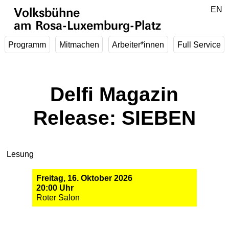
Zum Hauptinhalt springen
DE
EN
Volksbühne
am Rosa-Luxemburg-Platz
Programm
Mitmachen
Arbeiter*innen
Full Service
Delfi Magazin
Release: SIEBEN
Lesung
Freitag, 16. Oktober 2026
20:00 Uhr
Roter Salon