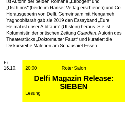
ist Autorin der beiden Romane „Ellbogen“ und
„Dschinns“ (beide im Hanser Verlag erschienen) und Co-
Herausgeberin von Delfi. Gemeinsam mit Hengameh
Yaghoobifarah gab sie 2019 den Essayband „Eure
Heimat ist unser Albtraum“ (Ullstein) heraus. Sie ist
Kolumnistin der britischen Zeitung
Guardian
, Autorin des
Theaterstücks „Doktormutter Faust“ und kuratiert die
Diskursreihe Materien am Schauspiel Essen.
2026
Oktober
Freitag, 16. Oktober 2026
Aufführungen
Fr
16.10.
20:00
Roter Salon
Delfi Magazin Release:
SIEBEN
Lesung