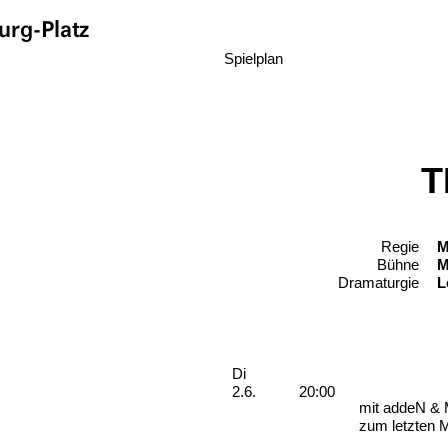
rg-Platz
Spielplan
T
Regie
T
M
Bühne
M
Dramaturgie
L
Aufführungen
Dienstag, 02. Juni 2026
Di
2.6.
20:00
mit addeN & 
zum letzten 