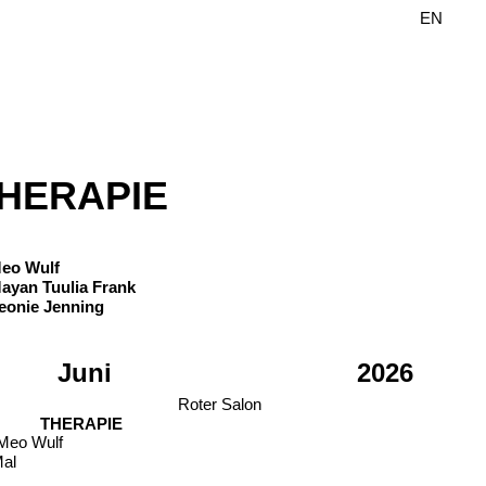
DE
EN
HERAPIE
eam
eo Wulf
ayan Tuulia Frank
eonie Jenning
Juni
2026
Roter Salon
THERAPIE
Meo Wulf
Mal