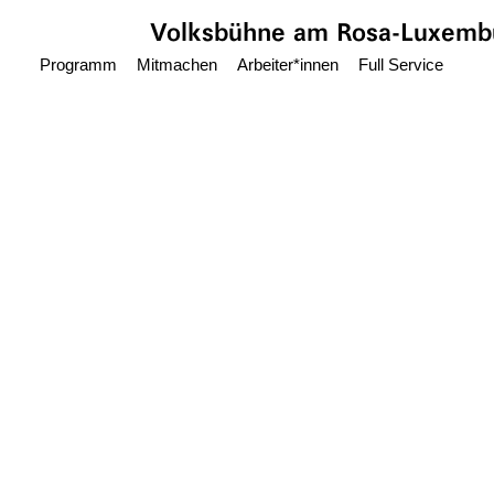
Zum Hauptinhalt springen
Volksbühne
am Rosa-Luxembu
Programm
Mitmachen
Arbeiter*innen
Full Service