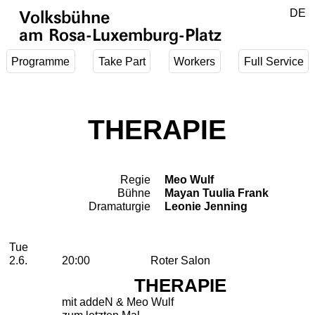
Jump to main content
DE
Volksbühne
EN
am Rosa-Luxemburg-Platz
Programme
Take Part
Workers
Full Service
THERAPIE
Regie
Meo Wulf
Team
Bühne
Mayan Tuulia Frank
Dramaturgie
Leonie Jenning
2026
June
Tuesday, 02. June 2026
Performances
Tue
2.6.
20:00
Roter Salon
THERAPIE
mit addeN & Meo Wulf