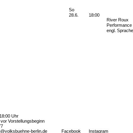
Sonntag, 28. Juni 2026
So
28.6.
18:00
River Roux
Performance
engl. Sprach
18:00 Uhr
vor Vorstellungsbeginn
77
e@volksbuehne-berlin.de
Facebook
Instagram