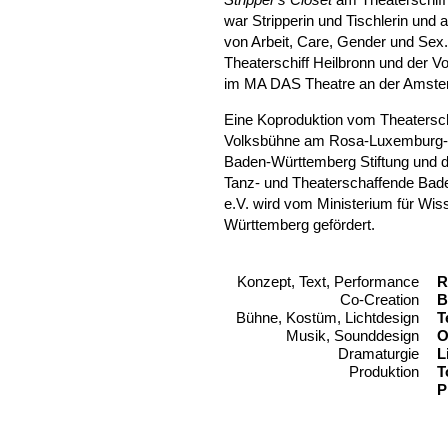
war Stripperin und Tischlerin und
von Arbeit, Care, Gender und Sex. 
Theaterschiff Heilbronn und der Vo
im MA DAS Theatre an der Amsterd
Eine Koproduktion vom Theatersch
Volksbühne am Rosa-Luxemburg-Pla
Baden-Württemberg Stiftung und d
Tanz- und Theaterschaffende Ba
e.V. wird vom Ministerium für Wi
Württemberg gefördert.
Konzept, Text, Performance
T
R
Co-Creation
B
Bühne, Kostüm, Lichtdesign
T
Musik, Sounddesign
O
Dramaturgie
L
Produktion
T
P
Aufführungen