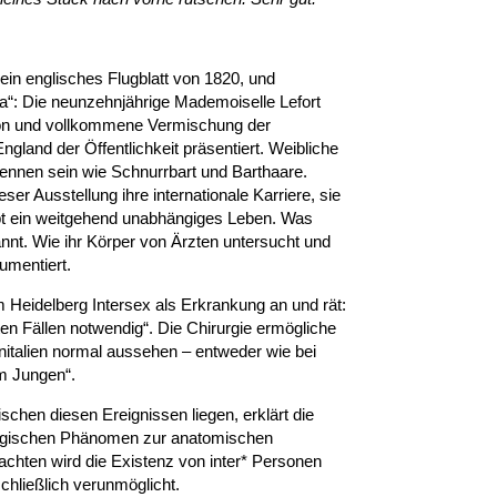
in englisches Flugblatt von 1820, und
na“: Die neunzehnjährige Mademoiselle Lefort
tion und vollkommene Vermischung der
gland der Öffentlichkeit präsentiert. Weibliche
rkennen sein wie Schnurrbart und Barthaare.
ser Ausstellung ihre internationale Karriere, sie
ebt ein weitgehend unabhängiges Leben. Was
nnt. Wie ihr Körper von Ärzten untersucht und
umentiert.
m Heidelberg Intersex als Erkrankung an und rät:
sten Fällen notwendig“. Die Chirurgie ermögliche
italien normal aussehen – entweder wie bei
m Jungen“.
schen diesen Ereignissen liegen, erklärt die
logischen Phänomen zur anatomischen
chten wird die Existenz von inter* Personen
schließlich verunmöglicht.