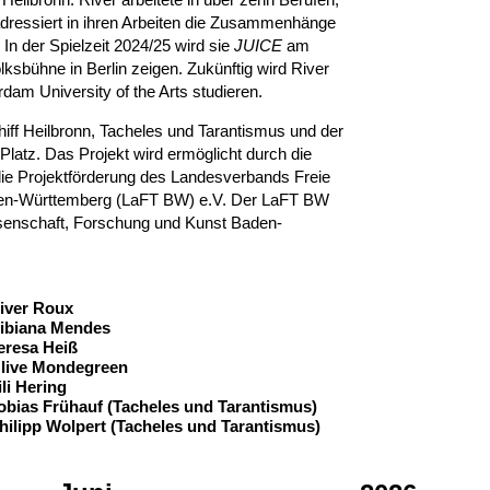
 adressiert in ihren Arbeiten die Zusammenhänge
In der Spielzeit 2024/25 wird sie
JUICE
am
lksbühne in Berlin zeigen. Zukünftig wird River
am University of the Arts studieren.
iff Heilbronn, Tacheles und Tarantismus und der
tz. Das Projekt wird ermöglicht durch die
ie Projektförderung des Landesverbands Freie
den-Württemberg (LaFT BW) e.V. Der LaFT BW
ssenschaft, Forschung und Kunst Baden-
eam
iver Roux
ibiana Mendes
eresa Heiß
live Mondegreen
ili Hering
obias Frühauf (Tacheles und Tarantismus)
hilipp Wolpert (Tacheles und Tarantismus)