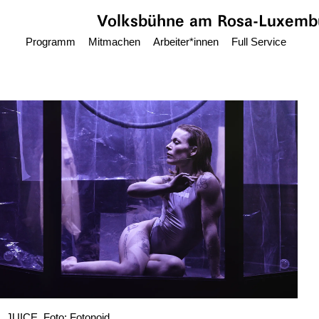
Zum Hauptinhalt springen
Volksbühne
am Rosa-Luxembu
Programm
Mitmachen
Arbeiter*innen
Full Service
JUICE, Foto: Fotonoid