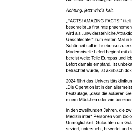
Achtung, jetzt wird’s kalt.
„FACTS! AMAZING FACTS!“ titelt e
beschreibt „a first rate phaenome
wird als „unwiderstehliche Attrak
Geschlechter“ zum ersten Mal in En
Schönheit soll in ihr ebenso zu e
Mademoiselle Lefort beginnt mit die
bereist weite Teile Europas und l
Lefort damals empfand, ist unbeka
betrachtet wurde, ist akribisch dok
2024 führt das Universitätskliniku
„Die Operation ist in den allermei
heutzutage, „dass die äußeren Gen
einem Mädchen oder wie bei eine
In den zweihundert Jahren, die zwi
Medizin inter* Personen vom bio
Unmöglichkeit. Gutachten um Guta
seziert, untersucht, bewertet und 