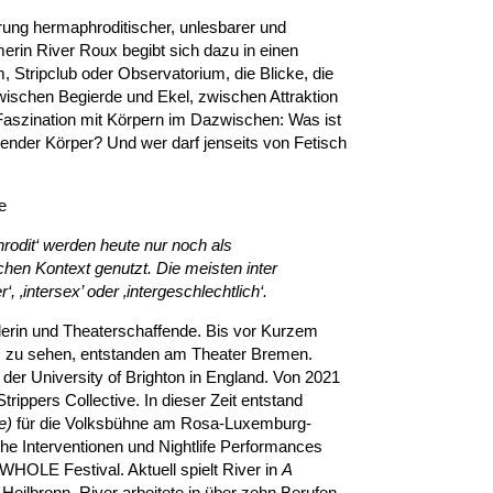
erung hermaphroditischer, unlesbarer und
rin River Roux begibt sich dazu in einen
Stripclub oder Observatorium, die Blicke, die
 zwischen Begierde und Ekel, zwischen Attraktion
aszination mit Körpern im Dazwischen: Was ist
hrender Körper? Und wer darf jenseits von Fetisch
e
rodit‘ werden heute nur noch als
chen Kontext genutzt. Die meisten inter
, ‚intersex’ oder ‚intergeschlechtlich‘.
erin und Theaterschaffende. Bis vor Kurzem
s
zu sehen, entstanden am Theater Bremen.
 der University of Brighton in England. Von 2021
Strippers Collective. In dieser Zeit entstand
e)
für die Volksbühne am Rosa-Luxemburg-
che Interventionen und Nightlife Performances
 WHOLE Festival. Aktuell spielt River in
A
Heilbronn. River arbeitete in über zehn Berufen,