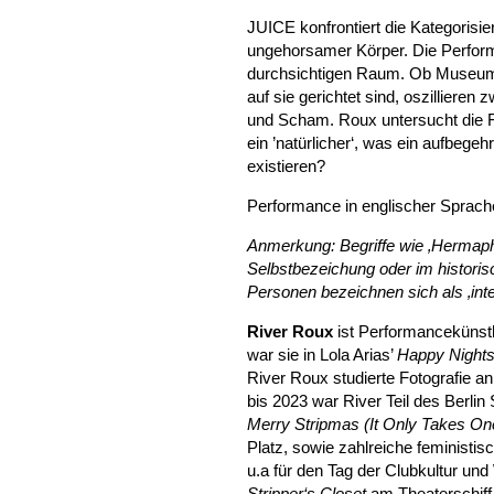
JUICE konfrontiert die Kategorisi
ungehorsamer Körper. Die Performe
durchsichtigen Raum. Ob Museum, 
auf sie gerichtet sind, oszillieren
und Scham. Roux untersucht die F
ein ’natürlicher‘, was ein aufbege
existieren?
Performance in englischer Sprach
Anmerkung: Begriffe wie ‚Hermaph
Selbstbezeichung oder im historis
Personen bezeichnen sich als ‚inter‘
River Roux
ist Performancekünstl
war sie in Lola Arias’
Happy Night
River Roux studierte Fotografie an
bis 2023 war River Teil des Berlin 
Merry Stripmas (It Only Takes On
Platz, sowie zahlreiche feministis
u.a für den Tag der Clubkultur und
Stripper‘s Closet
am Theaterschiff 