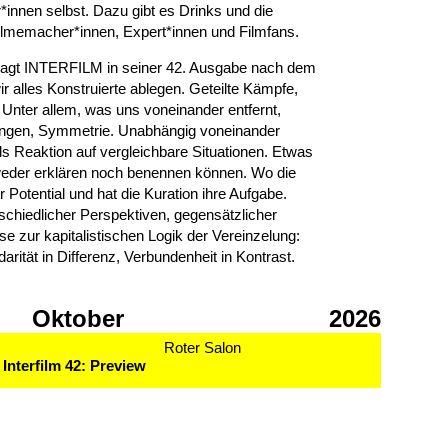
*innen selbst. Dazu gibt es Drinks und die
ilmemacher*innen, Expert*innen und Filmfans.
fragt INTERFILM in seiner 42. Ausgabe nach dem
 alles Konstruierte ablegen. Geteilte Kämpfe,
nter allem, was uns voneinander entfernt,
ndungen, Symmetrie. Unabhängig voneinander
s Reaktion auf vergleichbare Situationen. Etwas
weder erklären noch benennen können. Wo die
r Potential und hat die Kuration ihre Aufgabe.
schiedlicher Perspektiven, gegensätzlicher
se zur kapitalistischen Logik der Vereinzelung:
arität in Differenz, Verbundenheit in Kontrast.
Oktober
2026
Roter Salon
Interfilm 42: Preview