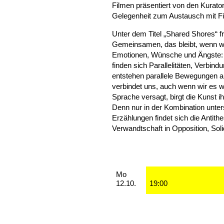
Filmen präsentiert von den Kurator
Gelegenheit zum Austausch mit F
Unter dem Titel „Shared Shores“ 
Gemeinsamen, das bleibt, wenn wir
Emotionen, Wünsche und Ängste: U
finden sich Parallelitäten, Verbi
entstehen parallele Bewegungen al
verbindet uns, auch wenn wir es 
Sprache versagt, birgt die Kunst ih
Denn nur in der Kombination unter
Erzählungen findet sich die Antithe
Verwandtschaft in Opposition, Solid
Aufführungen
Montag, 12. Oktober 2026
Mo
12.10.
19:00