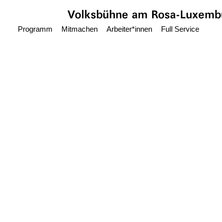
Zum Hauptinhalt springen
Volksbühne
am Rosa-Luxembu
Programm
Mitmachen
Arbeiter*innen
Full Service