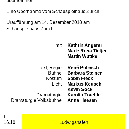
übernommen.
Eine Übernahme vom Schauspielhaus Zürich
Uraufführung am 14. Dezember 2018 am
Schauspielhaus Zürich.
mit
Kathrin Angerer
Besetzung
Marie Rosa Tietjen
Martin Wuttke
Text, Regie
René Pollesch
Team
Bühne
Barbara Steiner
Kostüm
Sabin Fleck
Licht
Markus Keusch
Kevin Sock
Dramaturgie
Karolin Trachte
Dramaturgie Volksbühne
Anna Heesen
2026
Oktober
Freitag, 16. Oktober 2026
Aufführungen
Fr
16.10.
Ludwigshafen