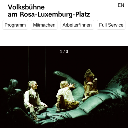
Zum Hauptinhalt springen
DE
EN
Volksbühne
am Rosa-Luxemburg-Platz
Programm
Mitmachen
Arbeiter*innen
Full Service
1
/
3