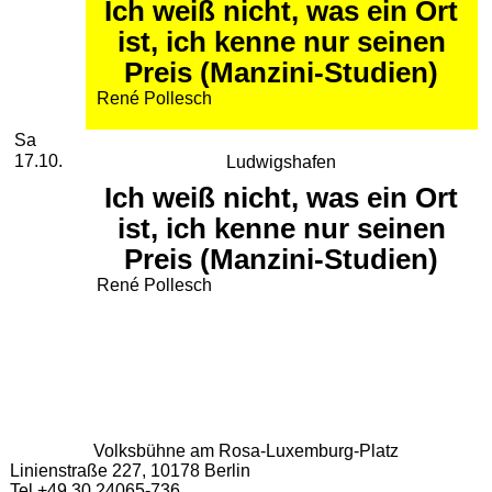
Ich weiß nicht, was ein Ort
ist, ich kenne nur seinen
Preis (Manzini-Studien)
René Pollesch
Samstag, 17. Oktober 2026
Sa
17.10.
Ludwigshafen
Ich weiß nicht, was ein Ort
ist, ich kenne nur seinen
Preis (Manzini-Studien)
René Pollesch
Volksbühne am Rosa-Luxemburg-Platz
Linienstraße 227, 10178 Berlin
Tel +49 30 24065-736