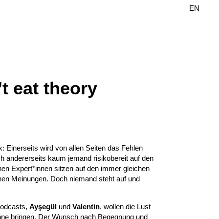
DE
EN
t eat theory
: Einerseits wird von allen Seiten das Fehlen
h andererseits kaum jemand risikobereit auf den
hen Expert*innen sitzen auf den immer gleichen
ichen Meinungen. Doch niemand steht auf und
odcasts,
Ayşegül
und
Valentin
, wollen die Lust
bühne bringen. Der Wunsch nach Begegnung und