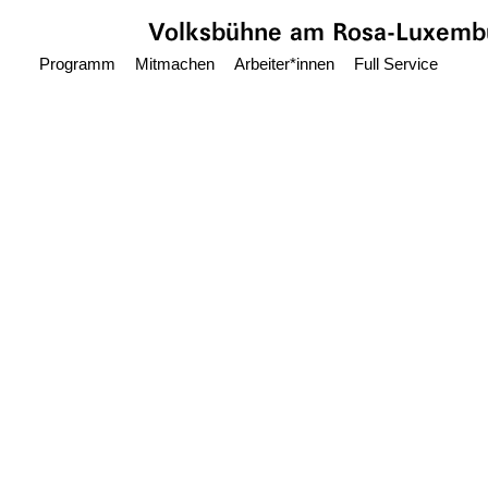
Zum Hauptinhalt springen
Volksbühne
am Rosa-Luxembu
Programm
Mitmachen
Arbeiter*innen
Full Service