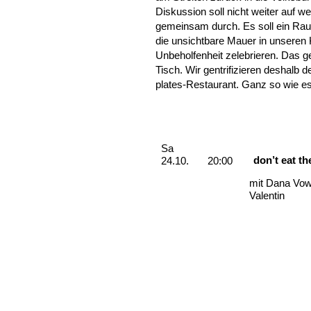
Diskussion soll nicht weiter auf 
gemeinsam durch. Es soll ein R
die unsichtbare Mauer in unseren
Unbeholfenheit zelebrieren. Das g
Tisch. Wir gentrifizieren deshalb 
plates-Restaurant. Ganz so wie es 
Aufführungen
Samstag, 24. Oktober 2026
Sa
don’t eat t
24.10.
20:00
mit Dana Vow
Valentin