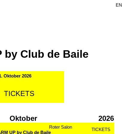
DE
EN
by Club de Baile
1. Oktober 2026
TICKETS
Oktober
2026
Roter Salon
TICKETS
RM UP by Club de Baile