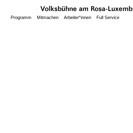
Zum Hauptinhalt springen
Volksbühne
am Rosa-Luxembu
Programm
Mitmachen
Arbeiter*innen
Full Service