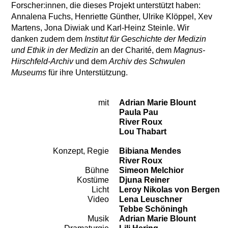
Forscher:innen, die dieses Projekt unterstützt haben:
Annalena Fuchs, Henriette Günther, Ulrike Klöppel, Xev
Martens, Jona Diwiak und Karl-Heinz Steinle. Wir
danken zudem dem
Institut für Geschichte der Medizin
und Ethik
in der Medizin
an der Charité, dem
Magnus-
Hirschfeld-Archiv
und dem
Archiv des Schwulen
Museums
für ihre Unterstützung.
mit
Adrian Marie Blount
Besetzung
Paula Pau
River Roux
Lou Thabart
Konzept, Regie
Bibiana Mendes
Team
River Roux
Bühne
Simeon Melchior
Kostüme
Djuna Reiner
Licht
Leroy Nikolas von Bergen
Video
Lena Leuschner
Tebbe Schöningh
Musik
Adrian Marie Blount
Dramaturgie
Lili Hering