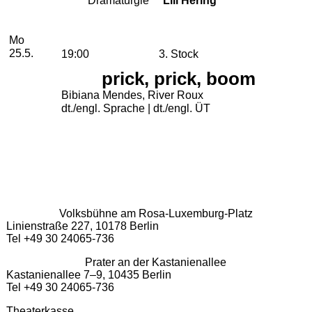
2026
Mai
Montag, 25. Mai 2026
Aufführungen
Mo
25.5.
19:00
3. Stock
prick, prick, boom
Bibiana Mendes, River Roux
dt./engl. Sprache | dt./engl. ÜT
Volksbühne am Rosa-Luxemburg-Platz
Linienstraße 227, 10178 Berlin
Tel +49 30 24065-736
Prater an der Kastanienallee
Kastanienallee 7–9, 10435 Berlin
Tel +49 30 24065-736
Theaterkasse