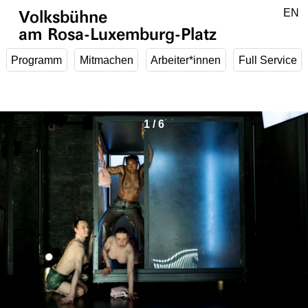
Zum Hauptinhalt springen
DE
EN
Volksbühne
am Rosa-Luxemburg-Platz
Programm
Mitmachen
Arbeiter*innen
Full Service
1
/
6