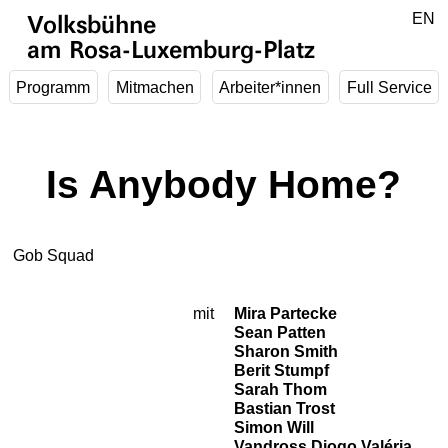
Zum Hauptinhalt springen
DE
EN
Volksbühne
am Rosa-Luxemburg-Platz
Programm
Mitmachen
Arbeiter*innen
Full Service
Is Anybody Home?
Gob Squad
mit
Mira Partecke
Besetzung
Sean Patten
Sharon Smith
Berit Stumpf
Sarah Thom
Bastian Trost
Simon Will
Vandross Diogo Valéria