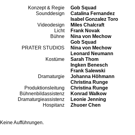
Konzept & Regie
Gob Squad
Team
Sounddesign
Catalina Fernandez
Isabel Gonzalez Toro
Videodesign
Miles Chalcraft
Licht
Frank Novak
Bühne
Nina von Mechow
Gob Squad
PRATER STUDIOS
Nina von Mechow
Leonard Neumann
Kostüme
Sarah Thom
Ingken Benesch
Frank Salewski
Dramaturgie
Johanna Höhmann
Christina Runge
Produktionsleitung
Christina Runge
Bühnenbildassistenz
Konrad Walkow
Dramaturgieassistenz
Leonie Jenning
Hospitanz
Zhuoer Chen
Keine Aufführungen.