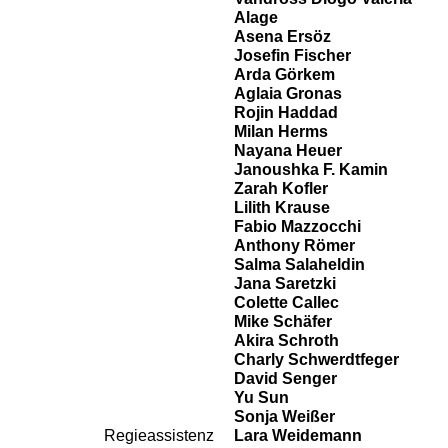
Alage
Asena Ersöz
Josefin Fischer
Arda Görkem
Aglaia Gronas
Rojin Haddad
Milan Herms
Nayana Heuer
Janoushka F. Kamin
Zarah Kofler
Lilith Krause
Fabio Mazzocchi
Anthony Römer
Salma Salaheldin
Jana Saretzki
Colette Callec
Mike Schäfer
Akira Schroth
Charly Schwerdtfeger
David Senger
Yu Sun
Sonja Weißer
Regieassistenz
Lara Weidemann