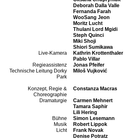
Deborah Dalla Valle
Fernanda Farah
WooSang Jeon
Moritz Lucht
Thulani Lord Mgidi
Steph Quinci
Miki Shoji
Shiori Sumikawa
Live-Kamera
Kathrin Krottenthaler
Pablo Villar
Regieassistenz
Jonas Pfeifer
Technische Leitung Dorky
Miloš Vujković
Park
Konzept, Regie &
Constanza Macras
Team
Choreographie
Dramaturgie
Carmen Mehnert
Tamara Saphir
Lili Hering
Bühne
Simon Lesemann
Musik
Robert Lippok
Licht
Frank Novak
Denise Potratz