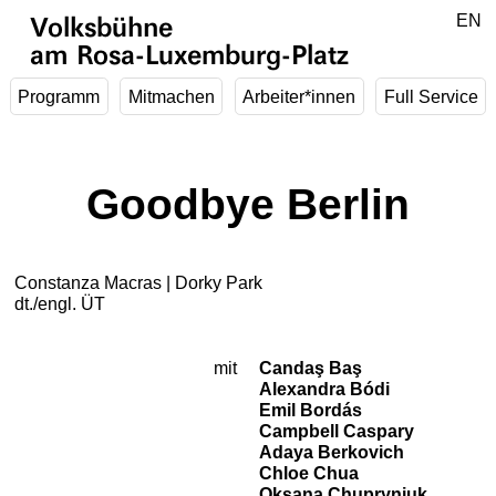
Zum Hauptinhalt springen
DE
EN
Volksbühne
am Rosa-Luxemburg-Platz
Programm
Mitmachen
Arbeiter*innen
Full Service
Goodbye Berlin
Constanza Macras | Dorky Park
dt./engl. ÜT
mit
Candaş Baş
Besetzung
Alexandra Bódi
Emil Bordás
Campbell Caspary
Adaya Berkovich
Chloe Chua
Oksana Chupryniuk