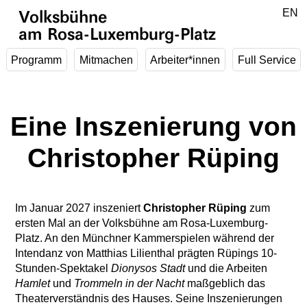
Zum Hauptinhalt springen
DE
EN
Volksbühne
am Rosa-Luxemburg-Platz
Programm
Mitmachen
Arbeiter*innen
Full Service
Eine Inszenierung von
Christopher Rüping
Im Januar 2027 inszeniert
Christopher Rüping
zum
ersten Mal an der Volksbühne am Rosa-Luxemburg-
Platz. An den Münchner Kammerspielen während der
Intendanz von Matthias Lilienthal prägten Rüpings 10-
Stunden-Spektakel
Dionysos Stadt
und die Arbeiten
Hamlet
und
Trommeln in der Nacht
maßgeblich das
Theaterverständnis des Hauses. Seine Inszenierungen