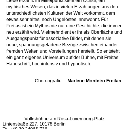
Liebe erzählt. Im Mittelpunkt steht ein Ochse, ein
mythisches Wesen, das in vielen Erzählungen aus den
unterschiedlichsten Kulturen der Welt vorkommt, dem
etwas sehr altes, noch Ungelöstes innewohnt. Für
Freitas ist ein Mythos nie nur eine Geschichte, die immer
neu erzählt wird. Vielmehr dient er ihr als Oberfläche und
Ausgangspunkt für assoziative Bilder, mit denen sie
neue, spannungsgeladene Bezüge zwischen einander
fremden Welten und Vorstellungen herstellt. So entsteht
ein ganz eigenes Universum auf der Bühne, mit Freitas’
Handschrift, hochintensiv und hypnotisch.
Choreografie
Marlene Monteiro Freitas
Team
Volksbühne am Rosa-Luxemburg-Platz
Linienstraße 227, 10178 Berlin
Tel +49 30 24065-736