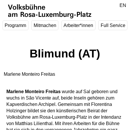
Zum Hauptinhalt springen
DE
EN
Volksbühne
am Rosa-Luxemburg-Platz
Programm
Mitmachen
Arbeiter*innen
Full Service
Blimund (AT)
Marlene Monteiro Freitas
Marlene Monteiro Freitas
wurde auf Sal geboren und
wuchs in São Vicente auf, beide Inseln gehören zum
Kapverdischen Archipel. Gemeinsam mit Florentina
Holzinger bildet sie den künstlerischen Beirat der
Volksbühne am Rosa-Luxemburg-Platz in der Intendanz
von Matthias Lilienthal. Mit ihren Arbeiten für die Bühne
hat sie sich in den vergangenen Jahrzehnten ein ganz