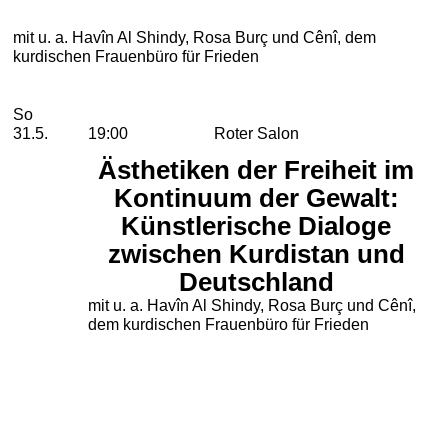
mit u. a. Havîn Al Shindy, Rosa Burç und Cênî, dem
kurdischen Frauenbüro für Frieden
2026
Mai
Sonntag, 31. Mai 2026
Aufführungen
So
31.5.
19:00
Roter Salon
Ästhetiken der Freiheit im
Kontinuum der Gewalt:
Künstlerische Dialoge
zwischen Kurdistan und
Deutschland
mit u. a. Havîn Al Shindy, Rosa Burç und Cênî,
dem kurdischen Frauenbüro für Frieden