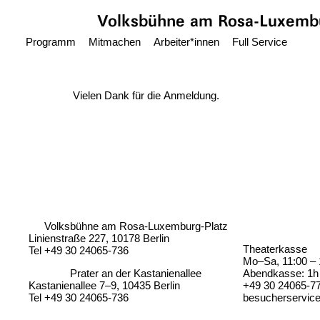
Zum Hauptinhalt springen
Volksbühne
am Rosa-Luxembu
Programm
Mitmachen
Arbeiter*innen
Full Service
Vielen Dank für die Anmeldung.
Volksbühne am Rosa-Luxemburg-Platz
Linienstraße 227, 10178 Berlin
Theaterkasse
Tel +49 30 24065-736
Mo–Sa, 11:00 – 
Prater an der Kastanienallee
Abendkasse: 1h 
Kastanienallee 7–9, 10435 Berlin
+49 30 24065-7
Tel +49 30 24065-736
besucherservic