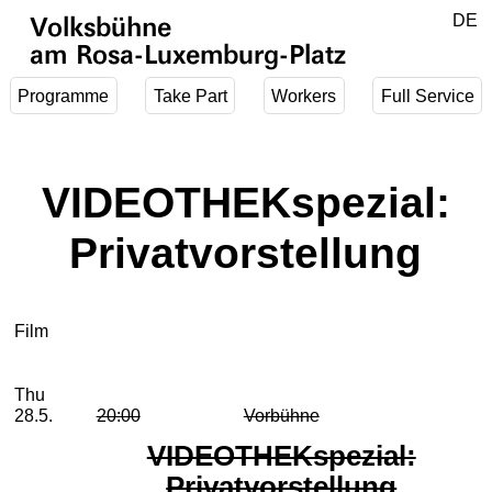
Jump to main content
DE
Volksbühne
EN
am Rosa-Luxemburg-Platz
Programme
Take Part
Workers
Full Service
VIDEOTHEKspezial:
Privatvorstellung
Film
2026
May
Thursday, 28. May 2026
Performances
Thu
28.5.
20:00
Vorbühne
VIDEOTHEKspezial:
Privatvorstellung