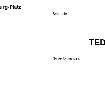
rg-Platz
Schedule
TE
No performances.