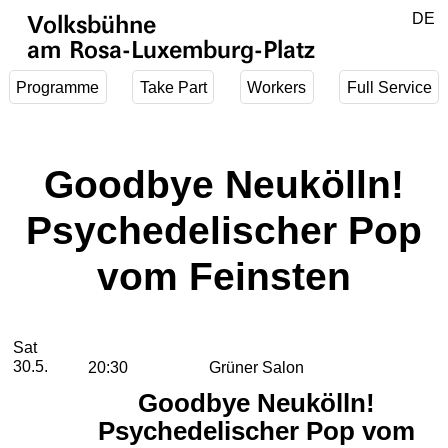
Jump to main content
DE
Volksbühne
EN
am Rosa-Luxemburg-Platz
Programme
Take Part
Workers
Full Service
Goodbye Neukölln!
Psychedelischer Pop
vom Feinsten
2026
May
Saturday, 30. May 2026
Performances
Sat
30.5.
20:30
Grüner Salon
Goodbye Neukölln!
Psychedelischer Pop vom