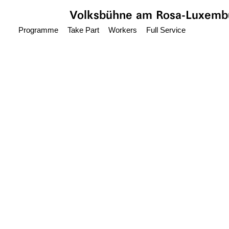
Jump to main content
Volksbühne
am Rosa-Luxembu
Programme
Take Part
Workers
Full Service