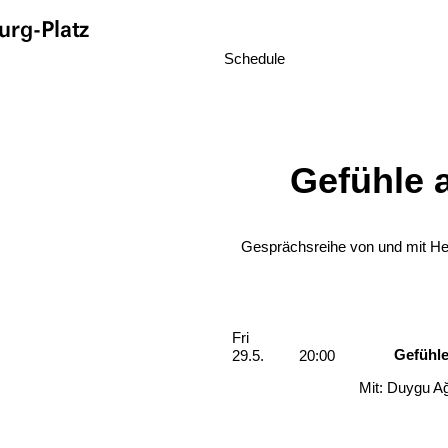
rg-Platz
Schedule
Gefühle 
Gesprächsreihe von und mit He
Performances
Friday, 29. May 2026
Fri
Gefühle
29.5.
20:00
Mit: Duygu Ağ