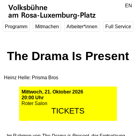
Zum Hauptinhalt springen
DE
EN
Volksbühne
am Rosa-Luxemburg-Platz
Programm
Mitmachen
Arbeiter*innen
Full Service
The Drama Is Present
Heinz Helle: Prisma Bros
Mittwoch, 21. Oktober 2026
20:00 Uhr
Roter Salon
TICKETS
Im Rahmen von
The Drama is Present
, der Fortsetzung