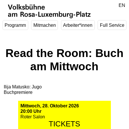
Zum Hauptinhalt springen
DE
EN
Volksbühne
am Rosa-Luxemburg-Platz
Programm
Mitmachen
Arbeiter*innen
Full Service
Read the Room: Buch
am Mittwoch
Ilija Matusko: Jugo
Buchpremiere
Mittwoch, 28. Oktober 2026
20:00 Uhr
Roter Salon
TICKETS