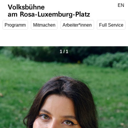
Zum Hauptinhalt springen
DE
EN
Volksbühne
am Rosa-Luxemburg-Platz
Programm
Mitmachen
Arbeiter*innen
Full Service
1
/
1