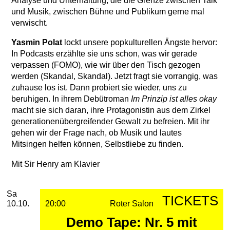
Analyse und Unterhaltung, die die Grenze zwischen Talk
und Musik, zwischen Bühne und Publikum gerne mal
verwischt.
Yasmin Polat
lockt unsere popkulturellen Ängste hervor:
In Podcasts erzählte sie uns schon, was wir gerade
verpassen (FOMO), wie wir über den Tisch gezogen
werden (Skandal, Skandal). Jetzt fragt sie vorrangig, was
zuhause los ist. Dann probiert sie wieder, uns zu
beruhigen. In ihrem Debütroman
Im Prinzip ist alles okay
macht sie sich daran, ihre Protagonistin aus dem Zirkel
generationenübergreifender Gewalt zu befreien. Mit ihr
gehen wir der Frage nach, ob Musik und lautes
Mitsingen helfen können, Selbstliebe zu finden.
Mit Sir Henry am Klavier
2026
Oktober
Samstag, 10. Oktober 2026
Aufführungen
Sa
TICKETS
10.10.
20:00
Roter Salon
Demo Tape: Nr. 5 mit