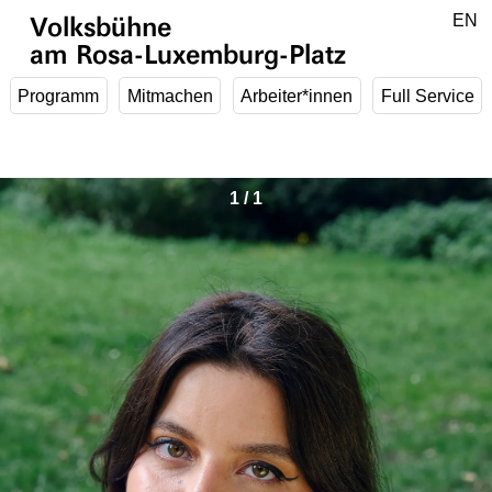
Zum Hauptinhalt springen
DE
EN
Volksbühne
am Rosa-Luxemburg-Platz
Programm
Mitmachen
Arbeiter*innen
Full Service
1
/
1