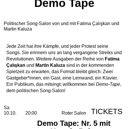
Demo Tape
Politischer Song-Salon von und mit Fatima Çalışkan und
Martin Kaluza
Jede Zeit hat ihre Kämpfe, und jeder Protest seine
Songs. Sie erinnern uns an lang vergangene Streiks und
Revolutionen. Weitere Ausgaben der Reihe von
Fatima
Çalışkan
und
Martin Kaluza
sind in der kommenden
Spielzeit zu erwarten, das Format bleibt gleich: Zwei
Gastgeber*innen, ein Gast, eine Leinwand, ein Klavier.
Ein Publikum, das mitsingt: willkommen bei
Demo-Tape
,
dem politischen Song-Salon!
2026
Oktober
Samstag, 10. Oktober 2026
Aufführungen
Sa
TICKETS
10.10.
20:00
Roter Salon
Demo Tape: Nr. 5 mit