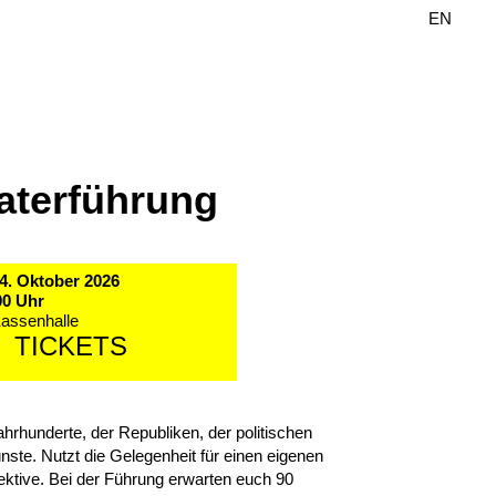
DE
EN
aterführung
4. Oktober 2026
00 Uhr
Kassenhalle
TICKETS
rhunderte, der Republiken, der politischen
ste. Nutzt die Gelegenheit für einen eigenen
ktive. Bei der Führung erwarten euch 90