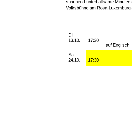
spannend-unterhaltsame Minuten 
Volksbühne am Rosa-Luxemburg-P
Aufführungen
Dienstag, 13. Oktober 2026
Di
13.10.
17:30
auf Englisch
Samstag, 24. Oktober 2026
Sa
24.10.
17:30