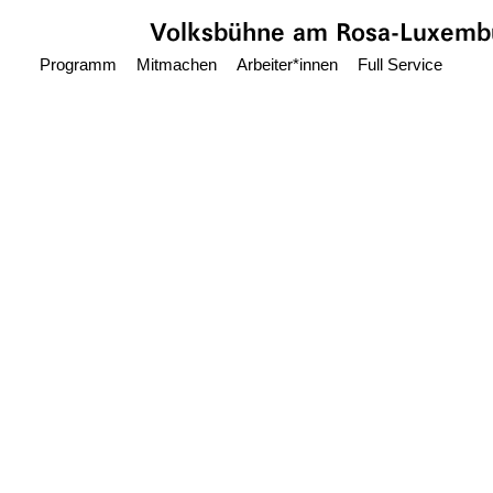
Zum Hauptinhalt springen
Volksbühne
am Rosa-Luxembu
Programm
Mitmachen
Arbeiter*innen
Full Service