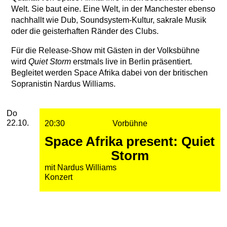
Welt. Sie baut eine. Eine Welt, in der Manchester ebenso
nachhallt wie Dub, Soundsystem-Kultur, sakrale Musik
oder die geisterhaften Ränder des Clubs.
Für die Release-Show mit Gästen in der Volksbühne
wird
Quiet Storm
erstmals live in Berlin präsentiert.
Begleitet werden Space Afrika dabei von der britischen
Sopranistin Nardus Williams.
2026
Oktober
Donnerstag, 22. Oktober 2026
Aufführungen
Do
22.10.
20:30
Vorbühne
Space Afrika present: Quiet
Storm
mit Nardus Williams
Konzert