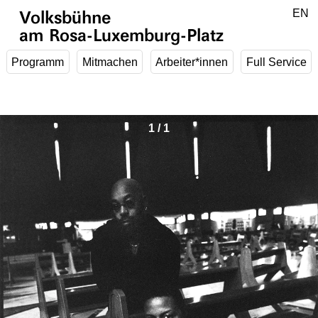
Zum Hauptinhalt springen
DE
EN
Volksbühne
am Rosa-Luxemburg-Platz
Programm
Mitmachen
Arbeiter*innen
Full Service
1
/
1