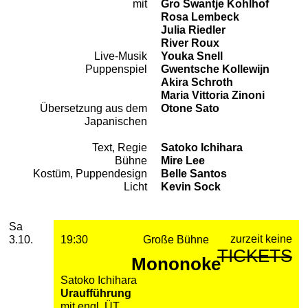
mit
Gro Swantje Kohlhof
Besetzung
Rosa Lembeck
Julia Riedler
River Roux
Live-Musik
Youka Snell
Puppenspiel
Gwentsche Kollewijn
Akira Schroth
Maria Vittoria Zinoni
Übersetzung aus dem
Otone Sato
Japanischen
Text, Regie
Satoko Ichihara
Team
Bühne
Mire Lee
Kostüm, Puppendesign
Belle Santos
Licht
Kevin Sock
2026
Oktober
Samstag, 03. Oktober 2026
Aufführungen
Sa
zurzeit keine
3.10.
19:30
Große Bühne
TICKETS
Mononoke
Satoko Ichihara
Uraufführung
mit engl. ÜT