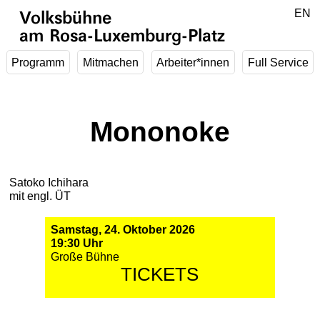
Zum Hauptinhalt springen
DE
EN
Volksbühne
am Rosa-Luxemburg-Platz
Programm
Mitmachen
Arbeiter*innen
Full Service
Mononoke
Satoko Ichihara
mit engl. ÜT
Samstag, 24. Oktober 2026
19:30 Uhr
Große Bühne
TICKETS