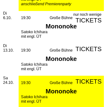
anschließend Premierenparty
Dienstag, 06. Oktober 2026
Di
nur noch wenige
6.10.
19:30
Große Bühne
TICKETS
Mononoke
Satoko Ichihara
mit engl. ÜT
Dienstag, 13. Oktober 2026
Di
TICKETS
13.10.
19:30
Große Bühne
Mononoke
Satoko Ichihara
mit engl. ÜT
Samstag, 24. Oktober 2026
Sa
TICKETS
24.10.
19:30
Große Bühne
Mononoke
Satoko Ichihara
mit engl. ÜT