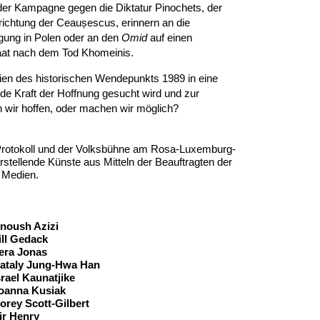
der Kampagne gegen die Diktatur Pinochets, der
nrichtung der Ceaușescus, erinnern an die
ung in Polen oder an den
Omid
auf einen
aat nach dem Tod Khomeinis.
inien des historischen Wendepunkts 1989 in eine
nde Kraft der Hoffnung gesucht wird und zur
n wir hoffen, oder machen wir möglich?
Protokoll und der Volksbühne am Rosa-Luxemburg-
stellende Künste aus Mitteln der Beauftragten der
 Medien.
esetzung
noush Azizi
ill Gedack
era Jonas
ataly Jung-Hwa Han
srael Kaunatjike
oanna Kusiak
orey Scott-Gilbert
ir Henry