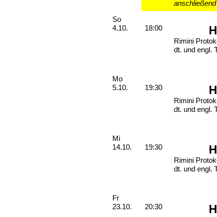
anschließend
Sonntag, 04. Oktober 2026
So
H
4.10.
18:00
Rimini Protok
dt. und engl. 
Montag, 05. Oktober 2026
Mo
H
5.10.
19:30
Rimini Protok
dt. und engl. 
Mittwoch, 14. Oktober 2026
Mi
H
14.10.
19:30
Rimini Protok
dt. und engl. 
Freitag, 23. Oktober 2026
Fr
H
23.10.
20:30