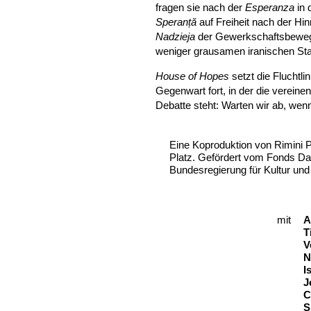
fragen sie nach der
Esperanza
in 
Speranță
auf Freiheit nach der Hi
Nadzieja
der Gewerkschaftsbeweg
weniger grausamen iranischen St
House of Hopes
setzt die Fluchtl
Gegenwart fort, in der die vereine
Debatte steht: Warten wir ab, wen
Eine Koproduktion von Rimini 
Platz. Gefördert vom Fonds Dar
Bundesregierung für Kultur und
mit
B
A
T
V
N
I
J
C
S