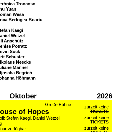
erónica Troncoso
hu Yuan
oman Wesa
nca Berlogea-Boariu
eam
tefan Kaegi
aniel Wetzel
ili Anschütz
enise Potratz
evin Sock
rit Schuster
ikolaus Neecke
uliane Männel
ljoscha Begrich
ohanna Höhmann
Oktober
2026
Große Bühne
zurzeit keine
ouse of Hopes
TICKETS
zurzeit keine
oll: Stefan Kaegi, Daniel Wetzel
TICKETS
g
zurzeit keine
Tour verfügbar