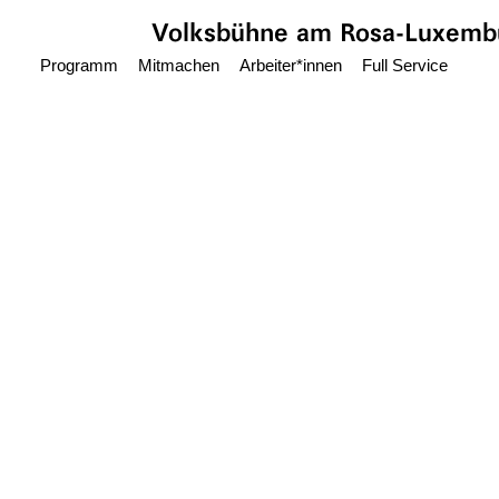
Zum Hauptinhalt springen
Volksbühne
am Rosa-Luxembu
Programm
Mitmachen
Arbeiter*innen
Full Service