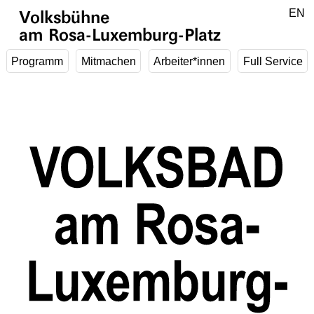
Zum Hauptinhalt springen
DE
EN
Volksbühne
am Rosa-Luxemburg-Platz
Programm
Mitmachen
Arbeiter*innen
Full Service
1
/
5