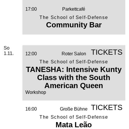
17:00
Parkettcafé
The School of Self-Defense
Community Bar
Sonntag, 01. November 2026
November
So
TICKETS
1.11.
12:00
Roter Salon
The School of Self-Defense
TANESHA: Intensive Kunty
Class with the South
American Queen
Workshop
TICKETS
16:00
Große Bühne
The School of Self-Defense
Mata Leão