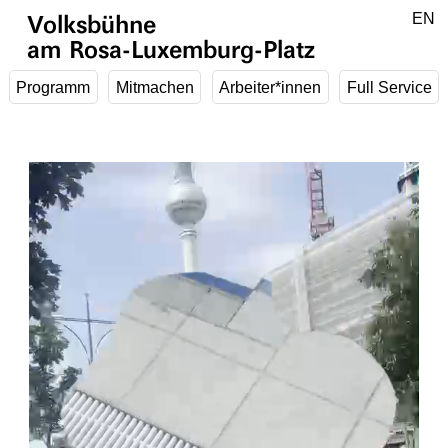
Zum Hauptinhalt springen
DE
EN
Volksbühne
am Rosa-Luxemburg-Platz
Programm
Mitmachen
Arbeiter*innen
Full Service
1
/
5