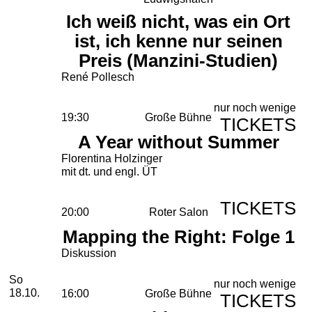
Ich weiß nicht, was ein Ort
ist, ich kenne nur seinen
Preis (Manzini-Studien)
René Pollesch
nur noch wenige
19:30
Große Bühne
TICKETS
A Year without Summer
Florentina Holzinger
mit dt. und engl. ÜT
TICKETS
20:00
Roter Salon
Mapping the Right: Folge 1
Diskussion
Sonntag, 18. Oktober 2026
So
nur noch wenige
18.10.
16:00
Große Bühne
TICKETS