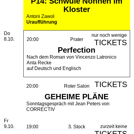
P14: Schwule Nonnen im
Kloster
Antoni Zawol
Uraufführung
Donnerstag, 08. Oktober 2026
Do
nur noch wenige
8.10.
20:00
Prater
TICKETS
Perfection
Nach dem Roman von Vincenzo Latronico
Anta Recke
auf Deutsch und Englisch
TICKETS
20:00
Roter Salon
GEHEIME PLÄNE
Sonntagsgespräch mit Jean Peters von
CORRECTIV
Freitag, 09. Oktober 2026
Fr
zurzeit keine
9.10.
19:00
3. Stock
TICKETS