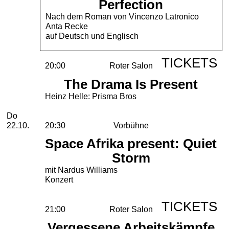
Perfection
Nach dem Roman von Vincenzo Latronico
Anta Recke
auf Deutsch und Englisch
TICKETS
20:00
Roter Salon
The Drama Is Present
Heinz Helle: Prisma Bros
Donnerstag, 22. Oktober 2026
Do
22.10.
20:30
Vorbühne
Space Afrika present: Quiet
Storm
mit Nardus Williams
Konzert
TICKETS
21:00
Roter Salon
Vergessene Arbeitskämpfe