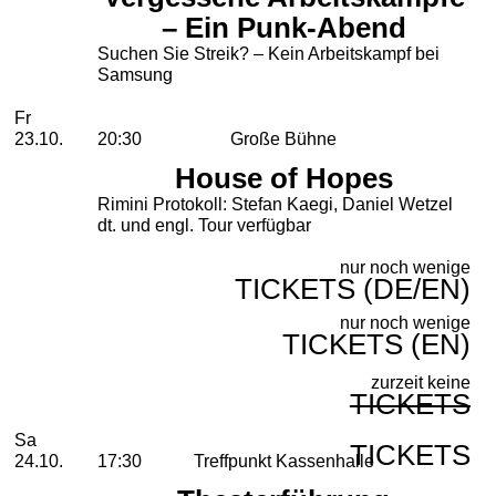
– Ein Punk-Abend
Suchen Sie Streik? – Kein Arbeitskampf bei
Samsung
Freitag, 23. Oktober 2026
Fr
23.10.
20:30
Große Bühne
House of Hopes
Rimini Protokoll: Stefan Kaegi, Daniel Wetzel
dt. und engl. Tour verfügbar
nur noch wenige
TICKETS (DE/EN)
nur noch wenige
TICKETS (EN)
zurzeit keine
TICKETS
Samstag, 24. Oktober 2026
Sa
TICKETS
24.10.
17:30
Treffpunkt Kassenhalle