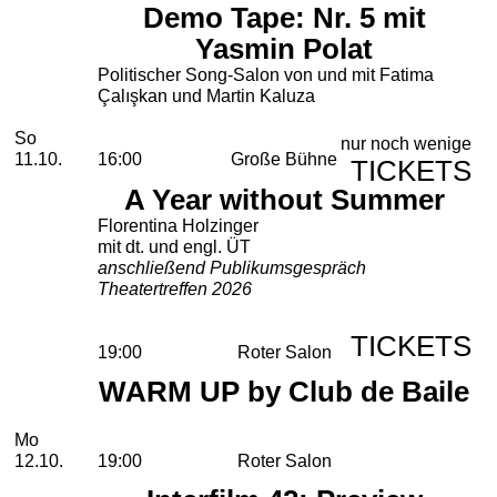
Demo Tape: Nr. 5 mit
Yasmin Polat
Politischer Song-Salon von und mit Fatima
Çalışkan und Martin Kaluza
Sonntag, 11. Oktober 2026
So
nur noch wenige
11.10.
16:00
Große Bühne
TICKETS
A Year without Summer
Florentina Holzinger
mit dt. und engl. ÜT
anschließend Publikumsgespräch
Theatertreffen 2026
TICKETS
19:00
Roter Salon
WARM UP by Club de Baile
Montag, 12. Oktober 2026
Mo
12.10.
19:00
Roter Salon