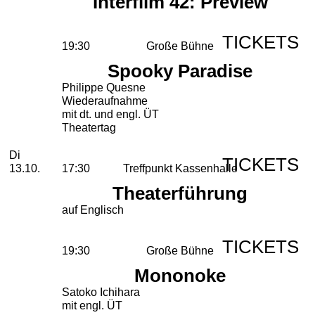
Interfilm 42: Preview
TICKETS
19:30
Große Bühne
Spooky Paradise
Philippe Quesne
Wiederaufnahme
mit dt. und engl. ÜT
Theatertag
Dienstag, 13. Oktober 2026
Di
TICKETS
13.10.
17:30
Treffpunkt Kassenhalle
Theaterführung
auf Englisch
TICKETS
19:30
Große Bühne
Mononoke
Satoko Ichihara
mit engl. ÜT