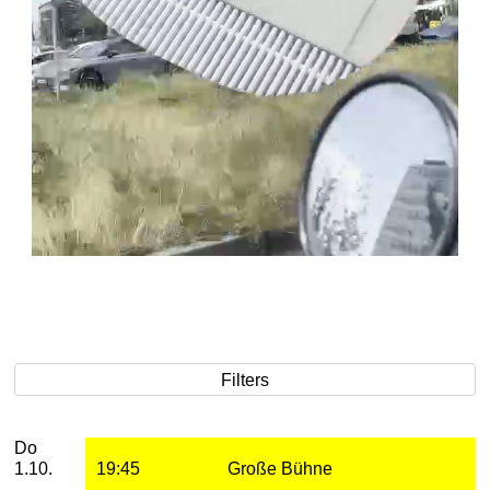
Filters
Donnerstag, 01. Oktober 2026
2026
Oktober
Aufführungen
Do
1.10.
19:45
Große Bühne