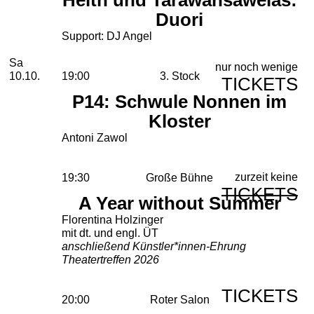
Duori
Support: DJ Angel
Samstag, 10. Oktober 2026
Sa
nur noch wenige
10.10.
19:00
3. Stock
TICKETS
P14: Schwule Nonnen im
Kloster
Antoni Zawol
zurzeit keine
19:30
Große Bühne
TICKETS
A Year without Summer
Florentina Holzinger
mit dt. und engl. ÜT
anschließend Künstler*innen-Ehrung
Theatertreffen 2026
TICKETS
20:00
Roter Salon