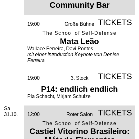
Community Bar
TICKETS
19:00
Große Bühne
The School of Self-Defense
Mata Leão
Wallace Ferreira, Davi Pontes
mit einer Introduction Keynote von Denise
Ferreira
TICKETS
19:00
3. Stock
P14: endlich endlich
Pia Schacht, Mirjam Schulze
Samstag, 31. Oktober 2026
Sa
TICKETS
31.10.
12:00
Roter Salon
The School of Self-Defense
Castiel Vitorino Brasileiro: