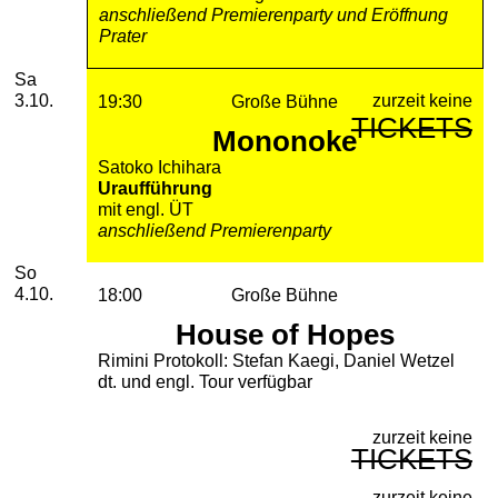
anschließend Premierenparty und Eröffnung
Prater
Samstag, 03. Oktober 2026
Sa
zurzeit keine
3.10.
19:30
Große Bühne
TICKETS
Mononoke
Satoko Ichihara
Uraufführung
mit engl. ÜT
anschließend Premierenparty
Sonntag, 04. Oktober 2026
So
4.10.
18:00
Große Bühne
House of Hopes
Rimini Protokoll: Stefan Kaegi, Daniel Wetzel
dt. und engl. Tour verfügbar
zurzeit keine
TICKETS
zurzeit keine