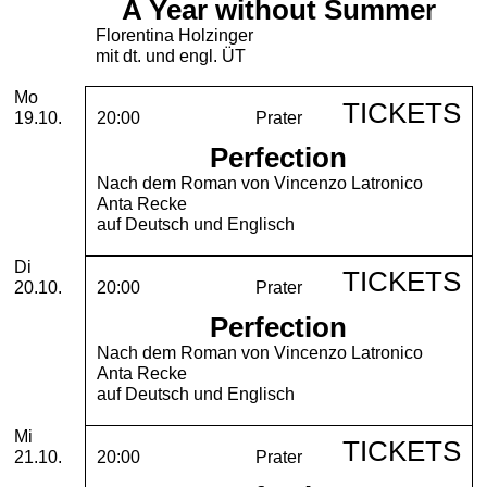
A Year without Summer
Florentina Holzinger
mit dt. und engl. ÜT
Montag, 19. Oktober 2026
Mo
TICKETS
19.10.
20:00
Prater
Perfection
Nach dem Roman von Vincenzo Latronico
Anta Recke
auf Deutsch und Englisch
Dienstag, 20. Oktober 2026
Di
TICKETS
20.10.
20:00
Prater
Perfection
Nach dem Roman von Vincenzo Latronico
Anta Recke
auf Deutsch und Englisch
Mittwoch, 21. Oktober 2026
Mi
TICKETS
21.10.
20:00
Prater