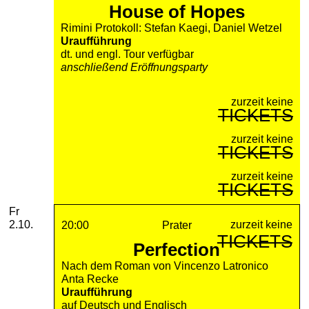
House of Hopes
Rimini Protokoll: Stefan Kaegi, Daniel Wetzel
Uraufführung
dt. und engl. Tour verfügbar
anschließend Eröffnungsparty
zurzeit keine
TICKETS
zurzeit keine
TICKETS
zurzeit keine
TICKETS
Freitag, 02. Oktober 2026
Fr
zurzeit keine
2.10.
20:00
Prater
TICKETS
Perfection
Nach dem Roman von Vincenzo Latronico
Anta Recke
Uraufführung
auf Deutsch und Englisch