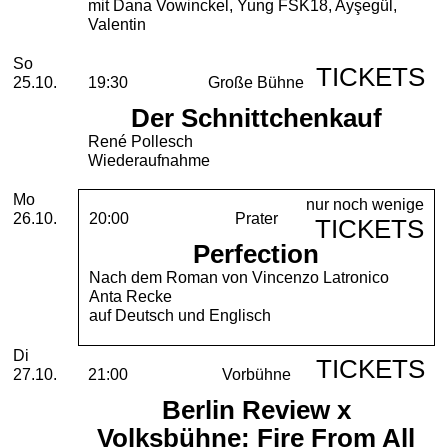
mit Dana Vowinckel, Yung FSK18, Ayşegül,
Valentin
Sonntag, 25. Oktober 2026
So
TICKETS
25.10.
19:30
Große Bühne
Der Schnittchenkauf
René Pollesch
Wiederaufnahme
Montag, 26. Oktober 2026
Mo
nur noch wenige
26.10.
20:00
Prater
TICKETS
Perfection
Nach dem Roman von Vincenzo Latronico
Anta Recke
auf Deutsch und Englisch
Dienstag, 27. Oktober 2026
Di
TICKETS
27.10.
21:00
Vorbühne
Berlin Review x
Volksbühne: Fire From All