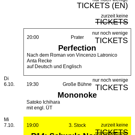
TICKETS (EN)
zurzeit keine
TICKETS
nur noch wenige
20:00
Prater
TICKETS
Perfection
Nach dem Roman von Vincenzo Latronico
Anta Recke
auf Deutsch und Englisch
Dienstag, 06. Oktober 2026
Di
nur noch wenige
6.10.
19:30
Große Bühne
TICKETS
Mononoke
Satoko Ichihara
mit engl. ÜT
Mittwoch, 07. Oktober 2026
Mi
zurzeit keine
7.10.
19:00
3. Stock
TICKETS