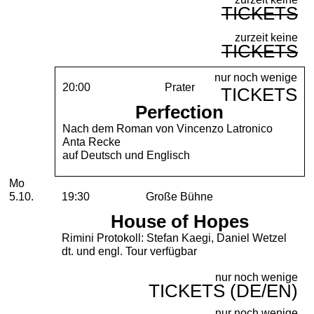
TICKETS
zurzeit keine
TICKETS
nur noch wenige
20:00
Prater
TICKETS
Perfection
Nach dem Roman von Vincenzo Latronico
Anta Recke
auf Deutsch und Englisch
Montag, 05. Oktober 2026
Mo
5.10.
19:30
Große Bühne
House of Hopes
Rimini Protokoll: Stefan Kaegi, Daniel Wetzel
dt. und engl. Tour verfügbar
nur noch wenige
TICKETS (DE/EN)
nur noch wenige