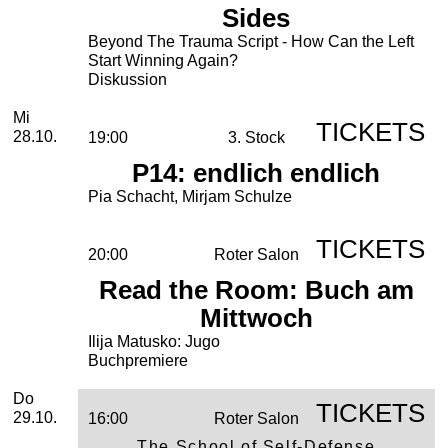
Sides
Beyond The Trauma Script - How Can the Left
Start Winning Again?
Diskussion
Mittwoch, 28. Oktober 2026
Mi
TICKETS
28.10.
19:00
3. Stock
P14: endlich endlich
Pia Schacht, Mirjam Schulze
TICKETS
20:00
Roter Salon
Read the Room: Buch am
Mittwoch
Ilija Matusko: Jugo
Buchpremiere
Donnerstag, 29. Oktober 2026
Do
TICKETS
29.10.
16:00
Roter Salon
The School of Self-Defense