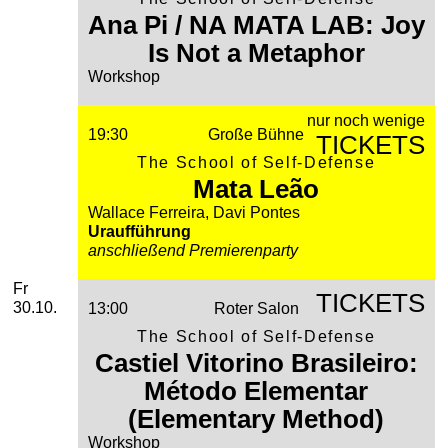
Ana Pi / NA MATA LAB: Joy
Is Not a Metaphor
Workshop
nur noch wenige
19:30
Große Bühne
TICKETS
The School of Self-Defense
Mata Leão
Wallace Ferreira, Davi Pontes
Uraufführung
anschließend Premierenparty
Freitag, 30. Oktober 2026
Fr
TICKETS
30.10.
13:00
Roter Salon
The School of Self-Defense
Castiel Vitorino Brasileiro:
Método Elementar
(Elementary Method)
Workshop