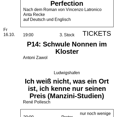
Perfection
Nach dem Roman von Vincenzo Latronico
Anta Recke
auf Deutsch und Englisch
Freitag, 16. Oktober 2026
Fr
TICKETS
16.10.
19:00
3. Stock
P14: Schwule Nonnen im
Kloster
Antoni Zawol
Ludwigshafen
Ich weiß nicht, was ein Ort
ist, ich kenne nur seinen
Preis (Manzini-Studien)
René Pollesch
nur noch wenige
20:00
Prater