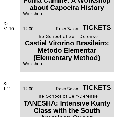
Puma Camillê: A Workshop
about Capoeira History
Workshop
Samstag, 31. Oktober 2026
Sa
TICKETS
31.10.
12:00
Roter Salon
The School of Self-Defense
Castiel Vitorino Brasileiro:
Método Elementar
(Elementary Method)
Workshop
Sonntag, 01. November 2026
November
So
TICKETS
1.11.
12:00
Roter Salon
The School of Self-Defense
TANESHA: Intensive Kunty
Class with the South