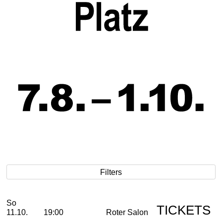
Filters
Sonntag, 11. Oktober 2026
2026
Oktober
Aufführungen
So
TICKETS
11.10.
19:00
Roter Salon