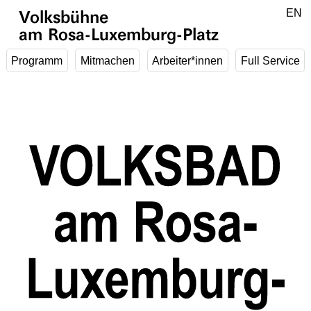
Zum Hauptinhalt springen
DE
EN
Volksbühne
am Rosa-Luxemburg-Platz
Programm
Mitmachen
Arbeiter*innen
Full Service
1
/
5