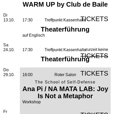
WARM UP by Club de Baile
Dienstag, 13. Oktober 2026
Di
TICKETS
13.10.
17:30
Treffpunkt Kassenhalle
Theaterführung
auf Englisch
Samstag, 24. Oktober 2026
Sa
zurzeit keine
24.10.
17:30
Treffpunkt Kassenhalle
TICKETS
Theaterführung
Donnerstag, 29. Oktober 2026
Do
TICKETS
29.10.
16:00
Roter Salon
The School of Self-Defense
Ana Pi / NA MATA LAB: Joy
Is Not a Metaphor
Workshop
Freitag, 30. Oktober 2026
Fr