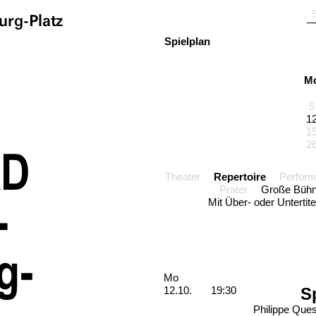
S
rg-Platz
Spielplan
Calendar
Zum Spielplan springen
M
5
1
1
2
Theater
Repertoire
Perfor
Prater
Große Büh
Mit Über- oder Untertite
Aufführungen
Montag, 12. Oktober 2026
Mo
S
12.10.
19:30
Philippe Que