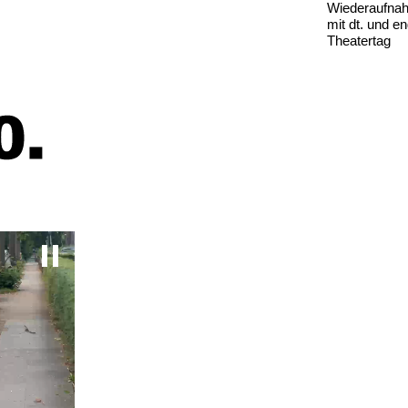
Wiederaufna
mit dt. und en
Theatertag
Pause video