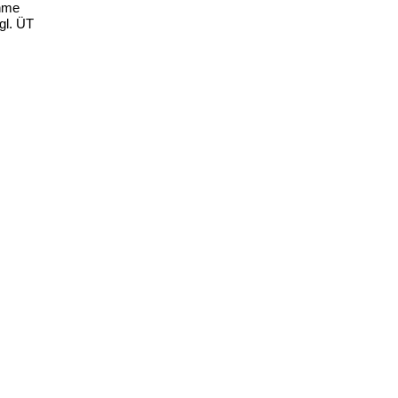
hme
gl. ÜT