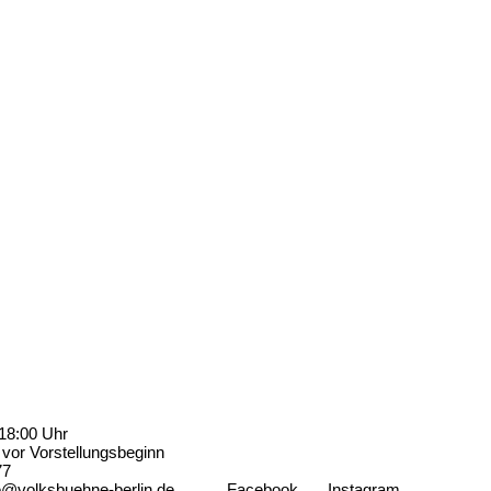
18:00 Uhr
vor Vorstellungsbeginn
77
e@volksbuehne-berlin.de
Facebook
Instagram